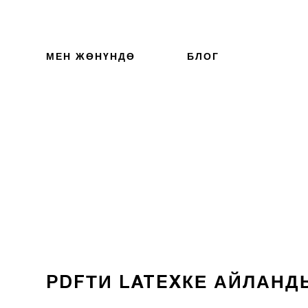
МЕН ЖӨНҮНДӨ
БЛОГ
PDFТИ LATEXКЕ АЙЛАНД