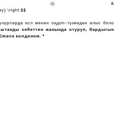
c(\mathrm{I},\ i)) &
y} \right.$$
 учурларда кол менен оңдоп-түзөөдөн алыс боло
аштанды себеттин жанында отуруп, бардыгын
 Emacs колдоном. "