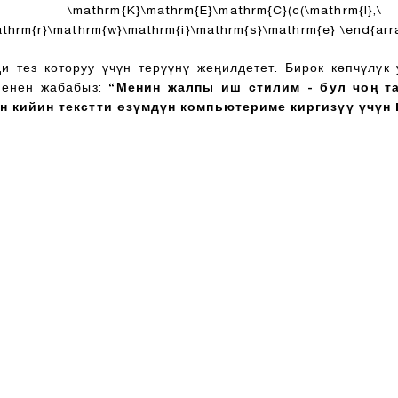
K}\mathrm{E}\mathrm{C}(
hrm{r}\mathrm{w}\mathrm{i}\mathrm{s}\mathrm{e} \end{arra
 тез которуу үчүн терүүнү жеңилдетет. Бирок көпчүлүк
 менен жабабыз:
“Менин жалпы иш стилим - бул чоң т
ан кийин текстти өзүмдүн компьютериме киргизүү үчүн