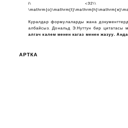
i\ <32\\ \mathrm{
\mathrm{o}\mathrm{t}\mathrm{h}\mathrm{e}\mat
Куралдар формулаларды жана документтерди
албайсыз. Дональд Э.Нуттун бир цитатасы
алгач калем менен кагаз менен жазуу. Анд
АРТКА