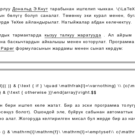
арлуу
Дональд Э.Кнут
тарабынан иштелип чыккан.
\(\LaTeX
дын бөлүгү болуп саналат. Төмөнкү эки курал менен, б
үрдө TeXке айландырылат. Натыйжалар абдан келечектүү.
лдык тармактарда
кызуу талкуу жаратууда
. Ал айрым ф
жана баскычтардын айкалышы менен которулат. Программа
 Paper
формуласынын жардамы менен сынап көрдүм:
l}{( )} & {\text { if } \quad \mathfrak{I}=\varnothing} \\ {c(\ma
} & {\text { otherwise }}\end{array}\right.$$
 бери иштеп келе жатат. Бир аз эски программа толугу
сөңүз болот). Ошондой эле, буйрук сабынан автоматтык
о алат. Жогоруда келтирилген мисал бул жерде бир аз на
ll} () & \mathrm{i}\mathrm{f}\ \mathrm{I}=\emptyset\\ c(\mathr