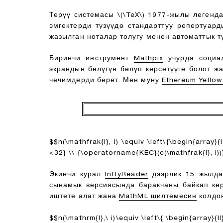
Терүү системасы
\(\TeX\)
1977-жылы легенд
эмгектерди түзүүдө стандарттуу репертуар
жазылган ноталар толугу менен автоматтык т
Биринчи инструмент
Mathpix
учурда социа
экрандын бөлүгүн бөлүп көрсөтүүгө болот 
чечимдерди берет. Мен муну
Ethereum Yellow
$$n(\mathfrak{I}, i) \equiv \left\{\begin{array}{l
<32} \\ {\operatorname{KEC}(c(\mathfrak{I}, i))
Экинчи курал
InftyReader
дээрлик 15 жылдан
сынамык версиясында баракчаны байкап көр
иштете алат жана
MathML шилтемесин
колдон
$$n(\mathrm{I},\ i)\equiv \left\{ \begin{array}{