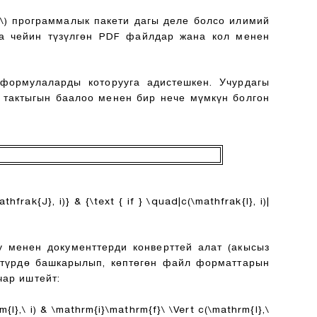
\)
программалык пакети дагы деле болсо илимий
уга чейин түзүлгөн PDF файлдар жана кол менен
ормулаларды которууга адистешкен. Учурдагы
 тактыгын баалоо менен бир нече мүмкүн болгон
thfrak{J}, i)} & {\text { if } \quad|c(\mathfrak{I}, i)|
 менен документтерди конверттей алат (акысыз
 түрдө башкарылып, көптөгөн файл форматтарын
чар иштейт:
m{I},\ i) & \mathrm{i}\mathrm{f}\ \Vert c(\mathrm{I},\