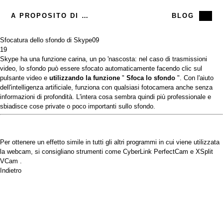
A PROPOSITO DI ME
BLOG
Sfocatura dello sfondo di Skype
09
19
Skype
ha una funzione carina, un po 'nascosta: nel caso di trasmissioni
video, lo sfondo può essere sfocato automaticamente facendo clic sul
pulsante video e
utilizzando la funzione
"
Sfoca lo sfondo
". Con l'aiuto
dell'intelligenza artificiale, funziona con qualsiasi fotocamera anche senza
informazioni di profondità. L'intera cosa sembra quindi più professionale e
sbiadisce cose private o poco importanti sullo sfondo.
Per ottenere un effetto simile in tutti gli altri programmi in cui viene utilizzata
la webcam, si consigliano strumenti come
CyberLink PerfectCam
e
XSplit
VCam
.
Indietro