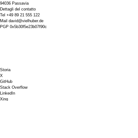
94036 Passavia
Dettagli del contatto
Tel
+49 89 21 555 122
Mail
david@vielhuber.de
PGP
0x5b30f5e23b07f90c
Storia
X
GitHub
Stack Overflow
LinkedIn
Xing
Scacchi.com
Offrimi un caffè
PayPal
Google Maps
Youtube
Bacheca