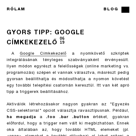
RÓLAM
BLOG
GYORS TIPP: GOOGLE
06
CÍMKEKEZELŐ
19
A
Google Címkekezelő
a nyomkövető szkriptek
integrálásának tényleges szabványaként érvényesült.
Ilyen módon egyrészt a felelősségek (online marketing vs.
programozás) szépen el vannak választva, másrészt pedig
gyorsan beállíthatja és módosíthatja a nyomon követést
egy további telepítési csatornán keresztül. Itt van két apró
tipp a triggerek beállításához.
Aktiválók létrehozásakor nagyon gyakran az "Egyezés
CSS-selektorral" opciót választja ravasztípusnak. Például,
ha megadja
a
.foo .bar .button
értéket, gyakran
előfordul, hogy a trigger nem vált ki megbízhatóan. Ennek
oka általában az, hogy további HTML elemeket (pl.