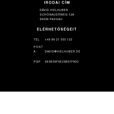
IRODAI CÍM
DÁVID VIELHUBER
SCHÖNAUERWEG 12A
94036 PASSAU
ELÉRHETŐSÉGEIT
TEL
+49 89 21 555 122
POST
A
DAVID@VIELHUBER.DE
PGP
0X5B30F5E23B07F90C
TÖRTÉNELEM