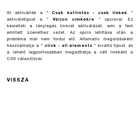
Itt aktiválták a "
Csak kattintás - csak linkek
"
aktiválótípust a "
Várjon címkékre
" opcióval. Ez
késlelteti a tényleges linkcél aktiválását, ami a fent
említett üzenethez vezet. Az opció letiltása után a
probléma már nem fordul elő. Alternatív megoldásként
használhatja a "
click - all elements
" kiváltó típust, és
a lehető legpontosabban megadhatja a célt linkként a
CSS választóval.
VISSZA