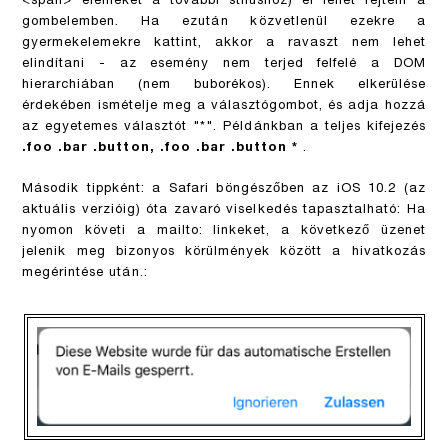
<span> elemeket a további stílushoz) el lehet rejteni a
gombelemben. Ha ezután közvetlenül ezekre a
gyermekelemekre kattint, akkor a ravaszt nem lehet
elindítani - az esemény nem terjed felfelé a DOM
hierarchiában (nem buborékos). Ennek elkerülése
érdekében ismételje meg a választógombot, és adja hozzá
az egyetemes választót "*". Példánkban a teljes kifejezés
.foo .bar .button, .foo .bar .button *
.
Második tippként: a Safari böngészőben az iOS 10.2 (az
aktuális verzióig) óta zavaró viselkedés tapasztalható: Ha
nyomon követi a mailto: linkeket, a következő üzenet
jelenik meg bizonyos körülmények között a hivatkozás
megérintése után.: