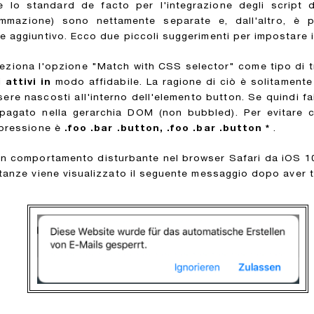
lo standard de facto per l'integrazione degli script d
ammazione) sono nettamente separate e, dall'altro, è p
e aggiuntivo. Ecco due piccoli suggerimenti per impostare i 
leziona l'opzione "Match with CSS selector" come tipo di 
i
attivi in
modo affidabile. La ragione di ciò è solitamente
re nascosti all'interno dell'elemento button. Se quindi fai
opagato nella gerarchia DOM (non bubbled). Per evitare ciò
espressione è
.foo .bar .button, .foo .bar .button *
.
 comportamento disturbante nel browser Safari da iOS 10.2 
ostanze viene visualizzato il seguente messaggio dopo aver 