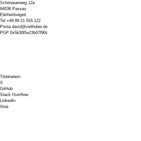
Schönauerweg 12a
94036 Passau
Elérhetőségeit
Tel
+49 89 21 555 122
Posta
david@vielhuber.de
PGP
0x5b30f5e23b07f90c
Történelem
X
GitHub
Stack Overflow
LinkedIn
Xing
Chess.com
Vegyél nekem egy kávét
PayPal
Google Térkép
Youtube