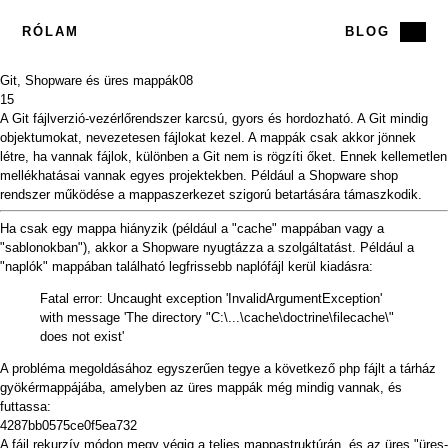
RÓLAM
BLOG
Git, Shopware és üres mappák
08
15
A Git fájlverzió-vezérlőrendszer karcsú, gyors és hordozható. A Git mindig
objektumokat, nevezetesen fájlokat kezel. A mappák csak akkor jönnek
létre, ha vannak fájlok, különben a Git nem is rögzíti őket. Ennek kellemetlen
mellékhatásai vannak egyes projektekben. Például a Shopware shop
rendszer működése a mappaszerkezet szigorú betartására támaszkodik.
Ha csak egy mappa hiányzik (például a "cache" mappában vagy a
"sablonokban"), akkor a Shopware nyugtázza a szolgáltatást. Például a
"naplók" mappában található legfrissebb naplófájl kerül kiadásra:
Fatal error: Uncaught exception 'InvalidArgumentException'
with message 'The directory "C:\...\cache\doctrine\filecache\"
does not exist'
A probléma megoldásához egyszerűen tegye a következő php fájlt a tárház
gyökérmappájába, amelyben az üres mappák még mindig vannak, és
futtassa:
4287bb0575ce0f5ea732
A fájl rekurzív módon megy végig a teljes mappastruktúrán, és az üres "üres-