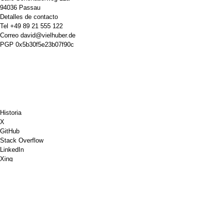
94036 Passau
Detalles de contacto
Tel
+49 89 21 555 122
Correo
david@vielhuber.de
PGP
0x5b30f5e23b07f90c
Historia
X
GitHub
Stack Overflow
LinkedIn
Xing
Ajedrez.com
Invítame a un café
PayPal
Mapas de Google
Youtube
Tablón de anuncios