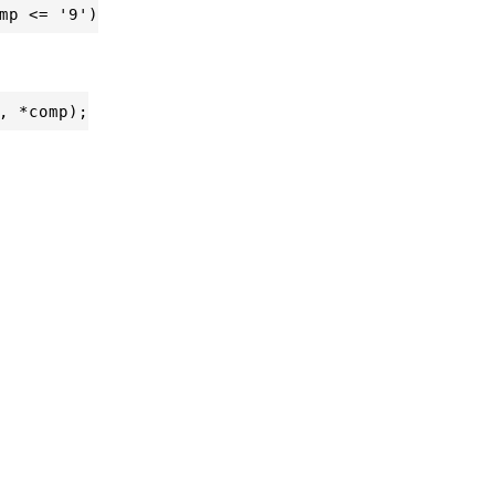
mp <= '9')

, *comp);
