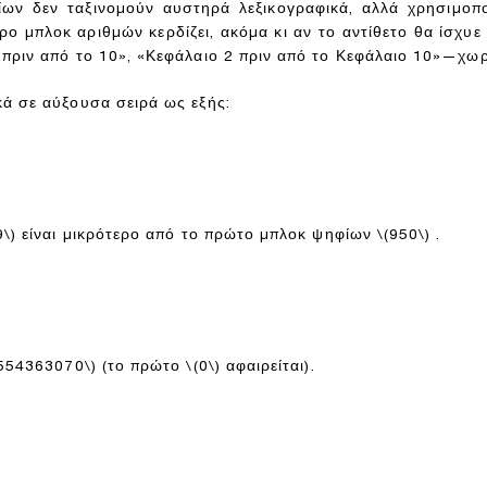
είων δεν ταξινομούν αυστηρά λεξικογραφικά, αλλά χρησιμο
 μπλοκ αριθμών κερδίζει, ακόμα κι αν το αντίθετο θα ίσχυε
πριν από το 10», «Κεφάλαιο 2 πριν από το Κεφάλαιο 10»—χωρί
κά σε αύξουσα σειρά ως εξής:
9\)
είναι μικρότερο από το πρώτο μπλοκ ψηφίων
\(950\)
.
(554363070\)
(το πρώτο
\(0\)
αφαιρείται).