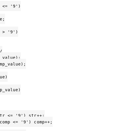
 <= '9')

;

 > '9')



_value);

mp_value);

e)

p_value)

tr <= '9') str++;

comp <= '9') comp++;
