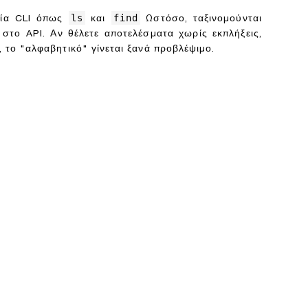
ls
find
εία CLI όπως
και
Ωστόσο, ταξινομούνται
 στο API. Αν θέλετε αποτελέσματα χωρίς εκπλήξεις,
 το "αλφαβητικό" γίνεται ξανά προβλέψιμο.