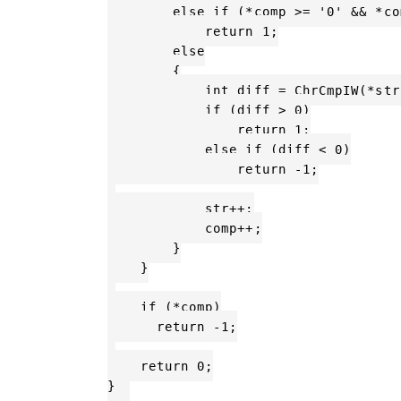
        else if (*comp >= '0' && *co
            return 1;

        else

        {

            int diff = ChrCmpIW(*str
            if (diff > 0)

                return 1;

            else if (diff < 0)

                return -1;

            str++;

            comp++;

        }

    }

    if (*comp)

      return -1;

    return 0;

}