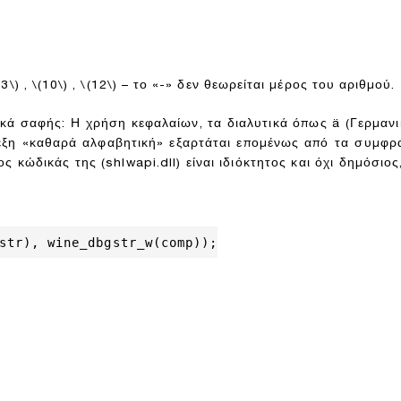
(3\)
,
\(10\)
,
\(12\)
– το «-» δεν θεωρείται μέρος του αριθμού.
λικά σαφής: Η χρήση κεφαλαίων, τα διαλυτικά όπως ä (Γερμ
λέξη «καθαρά αλφαβητική» εξαρτάται επομένως από τα συμφ
ς κώδικάς της (shlwapi.dll) είναι ιδιόκτητος και όχι δημόσι
str), wine_dbgstr_w(comp));
