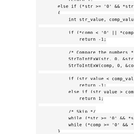
        else if (*str >= '0' && *str
        {

            int str_value, comp_value
            if (*comp < '0' || *comp
                return -1;

            /* Compare the numbers */
            StrToIntExW(str, 0, &str
            StrToIntExW(comp, 0, &co
            if (str_value < comp_valu
                return -1;

            else if (str_value > com
                return 1;

            /* Skip */

            while (*str >= '0' && *s
            while (*comp >= '0' && *
        }
