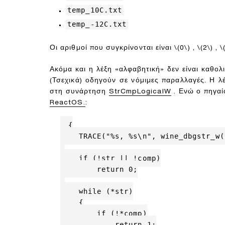
temp_10C.txt
temp_-12C.txt
Οι αριθμοί που συγκρίνονται είναι
\(0\)
,
\(2\)
,
\
Ακόμα και η λέξη «αλφαβητική» δεν είναι καθο
(Τσεχικά) οδηγούν σε νόμιμες παραλλαγές. Η 
στη συνάρτηση
StrCmpLogicalW
. Ενώ ο πηγαίο
ReactOS.
:
{

    TRACE("%s, %s\n", wine_dbgstr_w(
    if (!str || !comp)

        return 0;

    while (*str)

    {

        if (!*comp)

            return 1;
