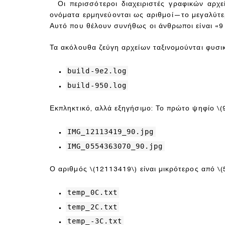
Οι περισσότεροι διαχειριστές γραφικών αρχ
ονόματα ερμηνεύονται ως αριθμοί—το μεγαλύτερο
Αυτό που θέλουν συνήθως οι άνθρωποι είναι «9 
Τα ακόλουθα ζεύγη αρχείων ταξινομούνται φυσι
build-9e2.log
build-950.log
Εκπληκτικό, αλλά εξηγήσιμο: Το πρώτο ψηφίο
\(
IMG_12113419_90.jpg
IMG_0554363070_90.jpg
Ο αριθμός
\(12113419\)
είναι μικρότερος από
\
temp_0C.txt
temp_2C.txt
temp_-3C.txt