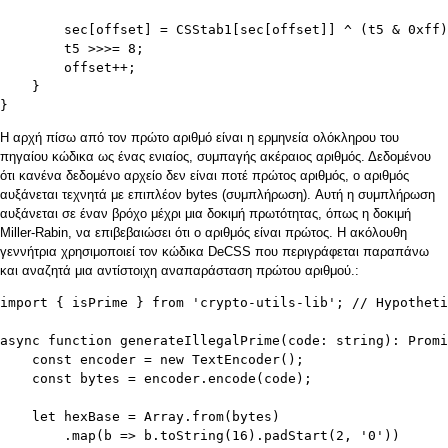
        sec[offset] = CSStab1[sec[offset]] ^ (t5 & 0xff)
        t5 >>>= 8;

        offset++;

    }

}
Η αρχή πίσω από τον πρώτο αριθμό είναι η ερμηνεία ολόκληρου του
πηγαίου κώδικα ως ένας ενιαίος, συμπαγής ακέραιος αριθμός. Δεδομένου
ότι κανένα δεδομένο αρχείο δεν είναι ποτέ πρώτος αριθμός, ο αριθμός
αυξάνεται τεχνητά με επιπλέον bytes (συμπλήρωση). Αυτή η συμπλήρωση
αυξάνεται σε έναν βρόχο μέχρι μια δοκιμή πρωτότητας, όπως η
δοκιμή
Miller-Rabin,
να επιβεβαιώσει ότι ο αριθμός είναι πρώτος. Η ακόλουθη
γεννήτρια χρησιμοποιεί τον κώδικα DeCSS που περιγράφεται παραπάνω
και αναζητά μια αντίστοιχη αναπαράσταση πρώτου αριθμού.:
import { isPrime } from 'crypto-utils-lib'; // Hypotheti
async function generateIllegalPrime(code: string): Promi
    const encoder = new TextEncoder();

    const bytes = encoder.encode(code);

    let hexBase = Array.from(bytes)

        .map(b => b.toString(16).padStart(2, '0'))
