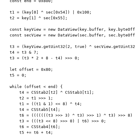
    const end = 0x800;

    t1 = (key[0] ^ sec[0x54]) | 0x100;

    t2 = key[1] ^ sec[0x55];

    const keyView = new DataView(key.buffer, key.byteOff
    const secView = new DataView(sec.buffer, sec.byteOff
    t3 = (keyView.getUint32(2, true) ^ secView.getUint32
    t4 = t3 & 7;

    t3 = (t3 * 2 + 8 - t4) >>> 0;

    let offset = 0x80;

    t5 = 0;

    while (offset < end) {

        t4 = CSStab2[t2] ^ CSStab3[t1];

        t2 = t1 >>> 1;

        t1 = ((t1 & 1) << 8) ^ t4;

        t4 = CSStab5[t4];

        t6 = (((((((t3 >>> 3) ^ t3) >>> 1) ^ t3) >>> 8) 
        t3 = (((t3 << 8) >>> 0) | t6) >>> 0;

        t6 = CSStab4[t6];

        t5 += t6 + t4;
