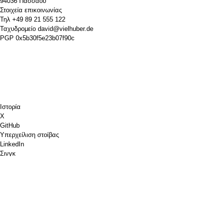
94036 Πάσσαου
Στοιχεία επικοινωνίας
Τηλ
+49 89 21 555 122
Ταχυδρομείο
david@vielhuber.de
PGP
0x5b30f5e23b07f90c
Ιστορία
Χ
GitHub
Υπερχείλιση στοίβας
LinkedIn
Σινγκ
Chess.com
Κέρασέ μου έναν καφέ
PayPal
Χάρτες Google
YouTube
Pinboard
Pinterest