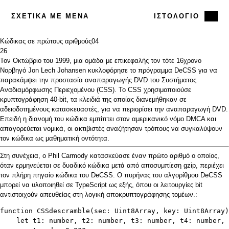
ΣΧΕΤΙΚΆ ΜΕ ΜΈΝΑ
ΙΣΤΟΛΌΓΙΟ
Κώδικας σε πρώτους αριθμούς
04
26
Τον Οκτώβριο του 1999, μια ομάδα με επικεφαλής τον τότε 16χρονο
Νορβηγό Jon Lech Johansen κυκλοφόρησε το πρόγραμμα
DeCSS
για να
παρακάμψει την προστασία αναπαραγωγής DVD του Συστήματος
Αναδιαμόρφωσης Περιεχομένου (CSS). Το CSS χρησιμοποιούσε
κρυπτογράφηση 40-bit, τα κλειδιά της οποίας διανεμήθηκαν σε
αδειοδοτημένους κατασκευαστές, για να περιορίσει την αναπαραγωγή DVD.
Επειδή η διανομή του κώδικα εμπίπτει στον αμερικανικό
νόμο DMCA
και
απαγορεύεται νομικά, οι ακτιβιστές αναζήτησαν τρόπους να συγκαλύψουν
τον κώδικα ως μαθηματική οντότητα.
Στη συνέχεια, ο Phil Carmody κατασκεύασε έναν πρώτο αριθμό ο οποίος,
όταν ερμηνεύεται σε δυαδικό κώδικα μετά από αποσυμπίεση gzip, περιέχει
τον πλήρη πηγαίο κώδικα του DeCSS. Ο πυρήνας του αλγορίθμου DeCSS
μπορεί να υλοποιηθεί σε TypeScript ως εξής, όπου οι λειτουργίες bit
αντιστοιχούν απευθείας στη λογική αποκρυπτογράφησης τομέων.:
function CSSdescramble(sec: Uint8Array, key: Uint8Array)
    let t1: number, t2: number, t3: number, t4: number, 