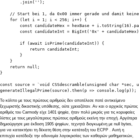
        .join('');

    // Start bei 1, da 0x00 immer gerade und damit keine
    for (let i = 1; i < 256; i++) {

        const candidateHex = hexBase + i.toString(16).pa
        const candidateInt = BigInt('0x' + candidateHex)
        if (await isPrime(candidateInt)) {

            return candidateInt;

        }

    }

    return null;

}

const source = `void CSSdescramble(unsigned char *sec, u
generateIllegalPrime(source).then(p => console.log(p));
Το κόλπο με τους πρώτους αριθμούς δεν αποτέλεσε ποτέ αντικείμενο
ξεχωριστής δικαστικής υπόθεσης, ούτε χρειαζόταν. Αν και ο αρχικός πρώτος
αριθμός του Carmody είχε 1401 ψηφία, ήταν πολύ μικρός για τις κορυφαίες
λίστες με τους μεγαλύτερους πρώτους αριθμούς εκείνη την εποχή. Αργότερα
δημιούργησε μια έκδοση 1905 ψηφίων, τεχνητά διογκωμένη με null bytes,
για να κατακτήσει τη δέκατη θέση στην
κατάταξη του ECPP
. Αυτή η
επιτυχία κατέδειξε την αδυναμία λογοκρισίας των καθαρών μαθηματικών,