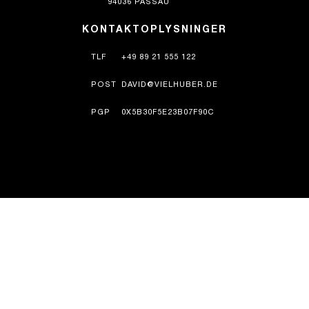
94036 PASSAU
KONTAKTOPLYSNINGER
TLF
+49 89 21 555 122
POST
DAVID@VIELHUBER.DE
PGP
0X5B30F5E23B07F90C
HISTORIE