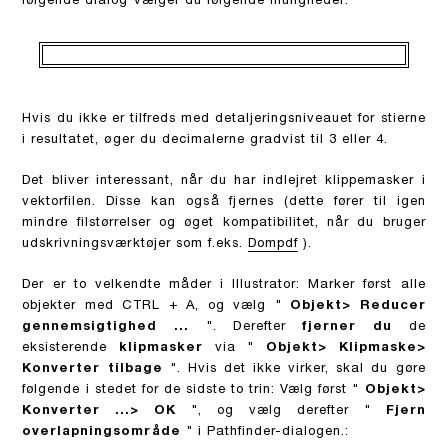
følgende dialog vælger du følgende muligheder:
Hvis du ikke er tilfreds med detaljeringsniveauet for stierne
i resultatet, øger du decimalerne gradvist til 3 eller 4.
Det bliver interessant, når du har indlejret klippemasker i
vektorfilen. Disse kan også fjernes (dette fører til igen
mindre filstørrelser og øget kompatibilitet, når du bruger
udskrivningsværktøjer som f.eks.
Dompdf
).
Der er to velkendte måder i Illustrator: Marker først alle
objekter med CTRL + A, og vælg "
Objekt> Reducer
gennemsigtighed ...
". Derefter
fjerner du
de
eksisterende
klipmasker
via "
Objekt> Klipmaske>
Konverter tilbage
". Hvis det ikke virker, skal du gøre
følgende i stedet for de sidste to trin: Vælg først "
Objekt>
Konverter ...> OK
", og vælg derefter "
Fjern
overlapningsområde
" i Pathfinder-dialogen.: