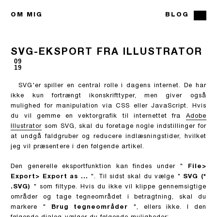
OM MIG
BLOG
SVG-EKSPORT FRA ILLUSTRATOR
09
19
SVG'er spiller en central rolle i dagens internet. De har
ikke kun fortrængt ikonskrifttyper, men giver også
mulighed for manipulation via CSS eller JavaScript. Hvis
du vil gemme en vektorgrafik til internettet fra
Adobe
Illustrator
som SVG, skal du foretage nogle indstillinger for
at undgå faldgruber og reducere indlæsningstider, hvilket
jeg vil præsentere i den følgende artikel.
Den generelle eksportfunktion kan findes under "
File>
Export> Export as ...
". Til sidst skal du vælge "
SVG (*
.SVG)
" som filtype. Hvis du ikke vil klippe gennemsigtige
områder og tage tegneområdet i betragtning, skal du
markere "
Brug tegneområder
", ellers ikke. I den