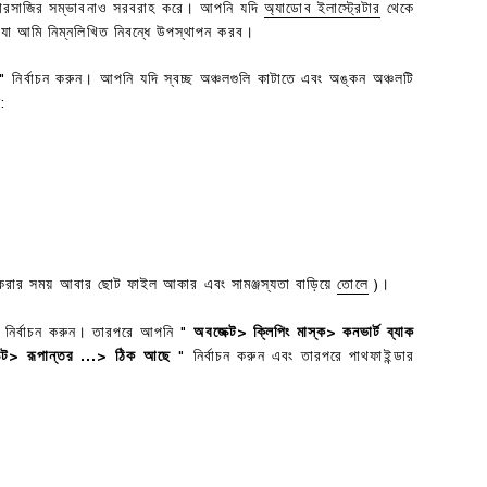
মে কারসাজির সম্ভাবনাও সরবরাহ করে। আপনি যদি
অ্যাডোব ইলাস্ট্রেটার
থেকে
, যা আমি নিম্নলিখিত নিবন্ধে উপস্থাপন করব।
 নির্বাচন করুন। আপনি যদি স্বচ্ছ অঞ্চলগুলি কাটাতে এবং অঙ্কন অঞ্চলটি
ন:
র করার সময় আবার ছোট ফাইল আকার এবং সামঞ্জস্যতা বাড়িয়ে
তোলে
)।
নির্বাচন করুন। তারপরে আপনি "
অবজেক্ট> ক্লিপিং মাস্ক> কনভার্ট ব্যাক
ক্ট> রূপান্তর ...> ঠিক আছে
" নির্বাচন করুন এবং তারপরে পাথফাইন্ডার