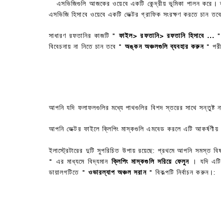
এসভিজিগুলি আজকের ওয়েবে একটি কেন্দ্রীয় ভূমিকা পালন করে। 
এসভিজি হিসাবে ওয়েবে একটি ভেক্টর গ্রাফিক সংরক্ষণ করতে চান তব
সাধারণ রফতানির কাজটি "
ফাইল> রফতানি> রফতানি হিসাবে ...
" 
বিবেচনায় না নিতে চান তবে "
অঙ্কন অঞ্চলগুলি ব্যবহার করুন
" পরী
আপনি যদি ফলাফলগুলির মধ্যে পাথগুলির বিশদ স্তরের সাথে সন্তুষ্ট 
আপনি ভেক্টর ফাইলে ক্লিপিং মাস্কগুলি এমবেড করলে এটি আকর্ষণীয় 
ইলাস্ট্রেটারের দুটি সুপরিচিত উপায় রয়েছে: প্রথমে আপনি সমস্ত
" এর মাধ্যমে বিদ্যমান
ক্লিপিং মাস্কগুলি সরিয়ে ফেলুন
। যদি এটি 
ডায়ালগটিতে "
ওভারল্যাপ অঞ্চল সরান
" বিকল্পটি নির্বাচন করুন।: