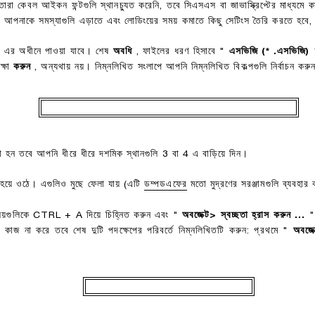
তারা কেবল আইকন ফন্টগুলি স্থানচ্যুত করেনি, তবে সিএসএস বা জাভাস্ক্রিপ্টের মাধ্য
ে আপনাকে সমস্যাগুলি এড়াতে এবং লোডিংয়ের সময় কমাতে কিছু সেটিংস তৈরি করতে হবে
এর অধীনে পাওয়া যাবে। শেষ
অবধি
, ফাইলের ধরণ হিসাবে "
এসভিজি (* .এসভিজি)
"
ক্ষা
করুন
, অন্যথায় নয়। নিম্নলিখিত সংলাপে আপনি নিম্নলিখিত বিকল্পগুলি নির্বাচন করু
না হন তবে আপনি ধীরে ধীরে দশমিক স্থানগুলি 3 বা 4 এ বাড়িয়ে দিন।
হয়ে ওঠে। এগুলিও মুছে ফেলা যায় (এটি
ডম্পডএফের
মতো মুদ্রণের সরঞ্জামগুলি ব্যবহা
 বিষয়গুলিকে CTRL + A দিয়ে চিহ্নিত করুন এবং "
অবজেক্ট> স্বচ্ছতা হ্রাস করুন ...
" 
কাজ না করে তবে শেষ দুটি পদক্ষেপের পরিবর্তে নিম্নলিখিতটি করুন: প্রথমে "
অবজে