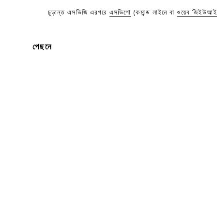
চূড়ান্ত এসভিজি এরপরে
এসভিগো
(কমান্ড লাইনে বা
ওয়েব জিইউআই
পেছনে