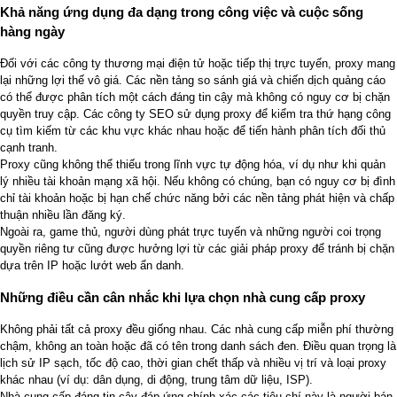
Khả năng ứng dụng đa dạng trong công việc và cuộc sống
hàng ngày
Đối với các công ty thương mại điện tử hoặc tiếp thị trực tuyến, proxy mang
lại những lợi thế vô giá. Các nền tảng so sánh giá và chiến dịch quảng cáo
có thể được phân tích một cách đáng tin cậy mà không có nguy cơ bị chặn
quyền truy cập. Các công ty SEO sử dụng proxy để kiểm tra thứ hạng công
cụ tìm kiếm từ các khu vực khác nhau hoặc để tiến hành phân tích đối thủ
cạnh tranh.
Proxy cũng không thể thiếu trong lĩnh vực tự động hóa, ví dụ như khi quản
lý nhiều tài khoản mạng xã hội. Nếu không có chúng, bạn có nguy cơ bị đình
chỉ tài khoản hoặc bị hạn chế chức năng bởi các nền tảng phát hiện và chấp
thuận nhiều lần đăng ký.
Ngoài ra, game thủ, người dùng phát trực tuyến và những người coi trọng
quyền riêng tư cũng được hưởng lợi từ các giải pháp proxy để tránh bị chặn
dựa trên IP hoặc lướt web ẩn danh.
Những điều cần cân nhắc khi lựa chọn nhà cung cấp proxy
Không phải tất cả proxy đều giống nhau. Các nhà cung cấp miễn phí thường
chậm, không an toàn hoặc đã có tên trong danh sách đen. Điều quan trọng là
lịch sử IP sạch, tốc độ cao, thời gian chết thấp và nhiều vị trí và loại proxy
khác nhau (ví dụ: dân dụng, di động, trung tâm dữ liệu, ISP).
Nhà cung cấp đáng tin cậy đáp ứng chính xác các tiêu chí này là
người bán