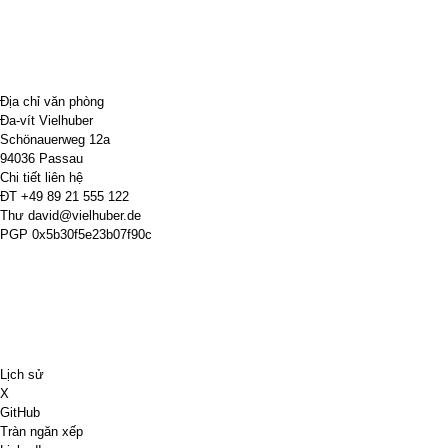
Địa chỉ văn phòng
Đa-vít Vielhuber
Schönauerweg 12a
94036 Passau
Chi tiết liên hệ
ĐT
+49 89 21 555 122
Thư
david@vielhuber.de
PGP
0x5b30f5e23b07f90c
Lịch sử
X
GitHub
Tràn ngăn xếp