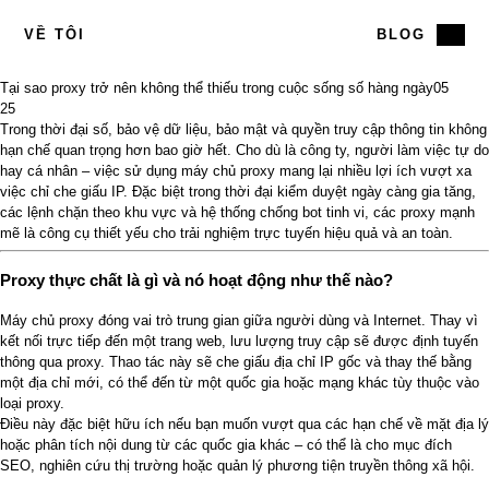
VỀ TÔI
BLOG
Tại sao proxy trở nên không thể thiếu trong cuộc sống số hàng ngày
05
25
Trong thời đại số, bảo vệ dữ liệu, bảo mật và quyền truy cập thông tin không
hạn chế quan trọng hơn bao giờ hết. Cho dù là công ty, người làm việc tự do
hay cá nhân – việc sử dụng máy chủ proxy mang lại nhiều lợi ích vượt xa
việc chỉ che giấu IP. Đặc biệt trong thời đại kiểm duyệt ngày càng gia tăng,
các lệnh chặn theo khu vực và hệ thống chống bot tinh vi, các proxy mạnh
mẽ là công cụ thiết yếu cho trải nghiệm trực tuyến hiệu quả và an toàn.
Proxy thực chất là gì và nó hoạt động như thế nào?
Máy chủ proxy đóng vai trò trung gian giữa người dùng và Internet. Thay vì
kết nối trực tiếp đến một trang web, lưu lượng truy cập sẽ được định tuyến
thông qua proxy. Thao tác này sẽ che giấu địa chỉ IP gốc và thay thế bằng
một địa chỉ mới, có thể đến từ một quốc gia hoặc mạng khác tùy thuộc vào
loại proxy.
Điều này đặc biệt hữu ích nếu bạn muốn vượt qua các hạn chế về mặt địa lý
hoặc phân tích nội dung từ các quốc gia khác – có thể là cho mục đích
SEO, nghiên cứu thị trường hoặc quản lý phương tiện truyền thông xã hội.