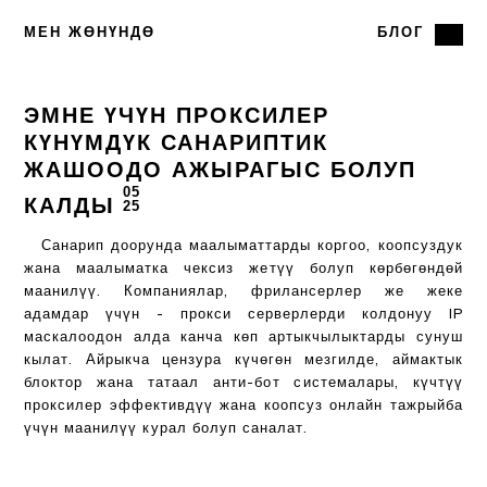
МЕН ЖӨНҮНДӨ
БЛОГ
ЭМНЕ ҮЧҮН ПРОКСИЛЕР
КҮНҮМДҮК САНАРИПТИК
ЖАШООДО АЖЫРАГЫС БОЛУП
05
КАЛДЫ
25
Санарип доорунда маалыматтарды коргоо, коопсуздук
жана маалыматка чексиз жетүү болуп көрбөгөндөй
маанилүү. Компаниялар, фрилансерлер же жеке
адамдар үчүн - прокси серверлерди колдонуу IP
маскалоодон алда канча көп артыкчылыктарды сунуш
кылат. Айрыкча цензура күчөгөн мезгилде, аймактык
блоктор жана татаал анти-бот системалары, күчтүү
проксилер эффективдүү жана коопсуз онлайн тажрыйба
үчүн маанилүү курал болуп саналат.