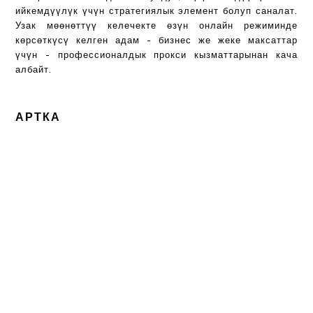
ийкемдүүлүк үчүн стратегиялык элемент болуп саналат.
Узак мөөнөттүү келечекте өзүн онлайн режиминде
көрсөткүсү келген адам - бизнес же жеке максаттар
үчүн - профессионалдык прокси кызматтарынан кача
албайт.
АРТКА