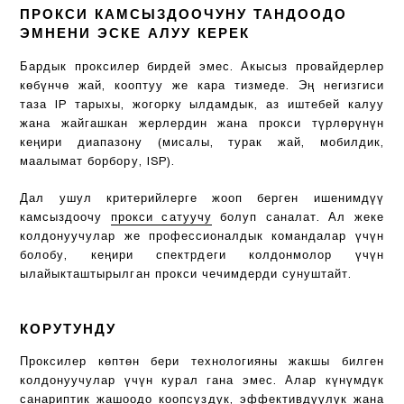
ПРОКСИ КАМСЫЗДООЧУНУ ТАНДООДО
ЭМНЕНИ ЭСКЕ АЛУУ КЕРЕК
Бардык проксилер бирдей эмес. Акысыз провайдерлер
көбүнчө жай, кооптуу же кара тизмеде. Эң негизгиси
таза IP тарыхы, жогорку ылдамдык, аз иштебей калуу
жана жайгашкан жерлердин жана прокси түрлөрүнүн
кеңири диапазону (мисалы, турак жай, мобилдик,
маалымат борбору, ISP).
Дал ушул критерийлерге жооп берген ишенимдүү
камсыздоочу
прокси сатуучу
болуп саналат. Ал жеке
колдонуучулар же профессионалдык командалар үчүн
болобу, кеңири спектрдеги колдонмолор үчүн
ылайыкташтырылган прокси чечимдерди сунуштайт.
КОРУТУНДУ
Проксилер көптөн бери технологияны жакшы билген
колдонуучулар үчүн курал гана эмес. Алар күнүмдүк
санариптик жашоодо коопсуздук, эффективдүүлүк жана