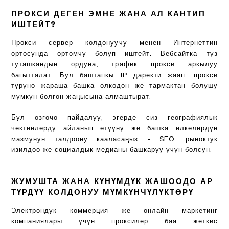
ПРОКСИ ДЕГЕН ЭМНЕ ЖАНА АЛ КАНТИП
ИШТЕЙТ?
Прокси сервер колдонуучу менен Интернеттин
ортосунда ортомчу болуп иштейт. Вебсайтка түз
туташкандын ордуна, трафик прокси аркылуу
багытталат. Бул баштапкы IP даректи жаап, прокси
түрүнө жараша башка өлкөдөн же тармактан болушу
мүмкүн болгон жаңысына алмаштырат.
Бул өзгөчө пайдалуу, эгерде сиз географиялык
чектөөлөрдү айланып өтүүнү же башка өлкөлөрдүн
мазмунун талдоону кааласаңыз - SEO, рыноктук
изилдөө же социалдык медианы башкаруу үчүн болсун.
ЖУМУШТА ЖАНА КҮНҮМДҮК ЖАШООДО АР
ТҮРДҮҮ КОЛДОНУУ МҮМКҮНЧҮЛҮКТӨРҮ
Электрондук коммерция же онлайн маркетинг
компаниялары үчүн проксилер баа жеткис