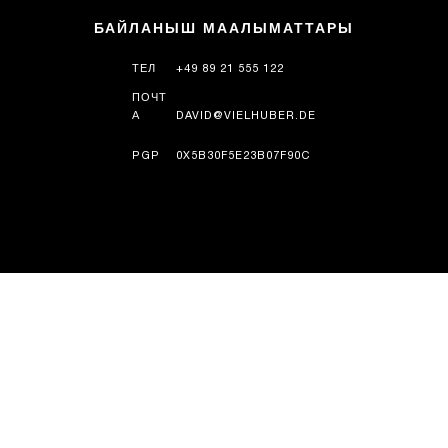
БАЙЛАНЫШ МААЛЫМАТТАРЫ
ТЕЛ
+49 89 21 555 122
ПОЧТ
А
DAVID@VIELHUBER.DE
PGP
0X5B30F5E23B07F90C
ТАРЫХ