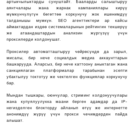
артыкчылыктарды сунуштайт. Бааларды салыштыруу
аянтчалары жана жарнак кампаниялары кирүү
мүмкүнчүлүгүн бөгөттөө коркунучу жок ишенимдүү
талданышы мүмкүн. SEO агенттиктери ар кайсы
аймактардан издөө системаларынын рейтингин текшерүү
же атаандаштардын анализин жүргүзүү үчүн
проксилерди колдонушат.
Проксилер автоматташтыруу чөйрөсүндө да зарыл,
мисалы, бир нече социалдык медиа аккаунттарын
башкарууда. Аларсыз, бир нече каттоону аныктаган жана
санкциялаган платформалар тарабынан эсепти
убактылуу токтотуу же чектелген функциялар коркунучу
бар.
Мындан тышкары, оюнчулар, стриминг колдонуучулары
жана купуялуулукка маани берген адамдар да IP-
негизделген блокторду айланып өтүү же интернетте
анонимдүү жүрүү үчүн прокси чечимдерден пайда
алышат.