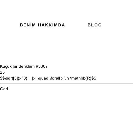
BENIM HAKKIMDA
BLOG
Küçük bir denklem #33
07
25
$$\sqrt[3]{x^3} = |x| \quad \forall x \in \mathbb{R}$$
Geri