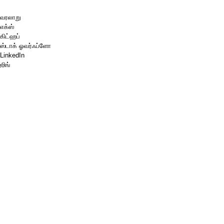
வரலாறு
எக்ஸ்
கிட்ஹப்
ஸ்டாக் ஓவர்ஃப்ளோ
LinkedIn
ஜிங்
செஸ்.காம்
எனக்கு ஒரு காபி வாங்கித் தாருங்கள்.
பேபால்
கூகிள் மேப்ஸ்
வலைஒளி
பின்போர்டு
Pinterest
Spotify
சொட்டு மருந்து
கடைப்பொருள்
பிஜிபி
W3C மார்க்அப் சரிபார்ப்பு
Google PageSpeed நுண்ணறிவு
ஆர்.எஸ்.எஸ்
முத்திரை
தரவு பாதுகாப்பு