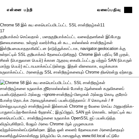
என்னை பற்றி
வலைப்பதிவு
Chrome 58 இல் சுய கையொப்பமிடப்பட்ட SSL சான்றிதழ்கள்
11
17
குறியாக்கம் செய்வதால்
, மறைகுறியாக்கப்பட்ட வலைத்தளங்கள் இப்போது
நிலையானவை. உள்ளூர் வளர்ச்சியுடன் கூட, எஸ்எஸ்எல் சான்றிதழ்கள்
இன்றியமையாததாகிவிட்டன (எடுத்துக்காட்டாக,
navigator.geolocation
க்கு
உள்நாட்டில் SSL குறியாக்கம் தேவைப்படுகிறது). Chrome இன்
பதிப்பு 58
முதல்,
சிஎன் (பொதுவான பெயர்) க்கான ஆதரவு கைவிடப்பட்டது மற்றும் SAN (பொருள்
மாற்று பெயர்) கட்டாயமாக்கப்பட்டுள்ளது. இதன் விளைவாக,
வழக்கமாக
உருவாக்கப்பட்ட அனைத்து SSL சான்றிதழ்களையும் Chrome திடீரென்று ஏற்காது.
சான்றிதழ்களை
உருவாக்க ஜீரோஎஸ்எஸ்எல்
போன்ற ஆன்லைன் கருவிகளைப்
பயன்படுத்தலாம் அல்லது --ignore-சான்றிதழ்-பிழைகள் அல்லது கொடி குரோம்
போன்ற தொடக்க அளவுருக்களைப் பயன்படுத்தலாம்: // கொடிகள் / #
செல்லுபடியாகும் சான்றிதழ்கள் இல்லாமல் Chrome ஐ வேலை செய்ய அனுமதிக்க-
பாதுகாப்பற்ற-லோக்கல் ஹோஸ்ட்; இருப்பினும், SAN ஐக் கொண்ட உள்நாட்டில் சுய
கையொப்பமிட்ட சான்றிதழ்களை உருவாக்க OpenSSL ஐப் பயன்படுத்த
விரும்புகிறோம், மேலும் அவை Chrome ஆல் முழுமையாக
ஏற்றுக்கொள்ளப்படுகின்றன. இந்த ஒன் லைனர் தேவையான அனைத்தையும்
கவனித்துக்கொள்கிறது (விரும்பிய டொமைனுக்கு www.tld.local மட்டுமே