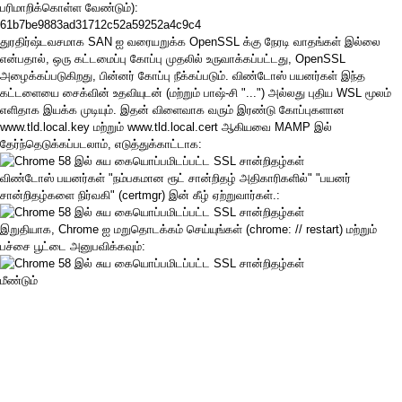
பரிமாறிக்கொள்ள வேண்டும்):
61b7be9883ad31712c52a59252a4c9c4
துரதிர்ஷ்டவசமாக SAN ஐ வரையறுக்க
OpenSSL
க்கு நேரடி வாதங்கள் இல்லை
என்பதால், ஒரு கட்டமைப்பு கோப்பு முதலில் உருவாக்கப்பட்டது, OpenSSL
அழைக்கப்படுகிறது, பின்னர் கோப்பு நீக்கப்படும். விண்டோஸ் பயனர்கள் இந்த
கட்டளையை
சைக்வின்
உதவியுடன் (மற்றும் பாஷ்-சி "...") அல்லது புதிய
WSL
மூலம்
எளிதாக இயக்க முடியும். இதன் விளைவாக வரும் இரண்டு கோப்புகளான
www.tld.local.key மற்றும் www.tld.local.cert ஆகியவை MAMP இல்
தேர்ந்தெடுக்கப்படலாம், எடுத்துக்காட்டாக:
விண்டோஸ் பயனர்கள் "நம்பகமான ரூட் சான்றிதழ் அதிகாரிகளில்" "பயனர்
சான்றிதழ்களை நிர்வகி" (certmgr) இன் கீழ் ஏற்றுவார்கள்.:
இறுதியாக, Chrome ஐ மறுதொடக்கம் செய்யுங்கள் (chrome: // restart) மற்றும்
பச்சை பூட்டை அனுபவிக்கவும்:
மீண்டும்