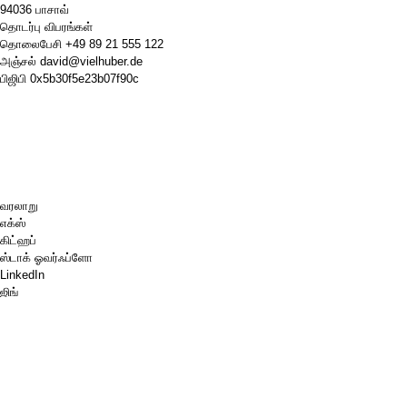
94036 பாசாவ்
தொடர்பு விபரங்கள்
தொலைபேசி
+49 89 21 555 122
அஞ்சல்
david@vielhuber.de
பிஜிபி
0x5b30f5e23b07f90c
வரலாறு
எக்ஸ்
கிட்ஹப்
ஸ்டாக் ஓவர்ஃப்ளோ
LinkedIn
ஜிங்
செஸ்.காம்
எனக்கு ஒரு காபி வாங்கித் தாருங்கள்.
பேபால்
கூகிள் மேப்ஸ்
வலைஒளி
பின்போர்டு