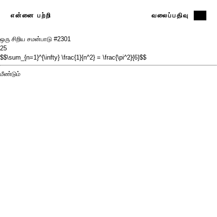
என்னை பற்றி
வலைப்பதிவு
ஒரு சிறிய சமன்பாடு #23
01
25
$$\sum_{n=1}^{\infty} \frac{1}{n^2} = \frac{\pi^2}{6}$$
மீண்டும்