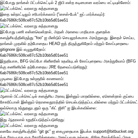
இப்போது நாங்கள் பிட்பக்கெட்டில் 2 ஜிபி என்ற கடினமான வரம்பை எட்டியுள்ளோம்:
இதை உள்நாட்டிலும் சரிபார்க்கலாம் ("சைஸ்-பேக்" ஐப் பார்க்கவும்):
6ab7686fc508ce87c52b10bb5d01ee51
இப்போது பணி என்னவென்றால், அதன் அளவை பாதியாக குறைக்க
களஞ்சியத்திலிருந்து "foo" ஐ மீண்டும் செயலூக்கமாக அகற்றுவது. இதைச் செய்ய,
நாங்கள் முதலில் தற்போதைய HEAD ஐத் திருத்துகிறோம் மற்றும் கோப்புறையை
gitignore இல் எழுதுகிறோம்:
6ab7686fc508ce87c52b10bb5d01ee51
இறுதியாக,
BFG ரெப்போ கிளீனரின்
உதவியுடன் கோப்புறையை அகற்றுவோம் (BFG
க்கு கணினியில் தற்போதைய
JRE
தேவைப்படுகிறது):
6ab7686fc508ce87c52b10bb5d01ee51
முடிவை இப்போது உள்ளூரில் காணலாம்:
6ab7686fc508ce87c52b10bb5d01ee51
ஆனால் பிட்பக்கெட்டில் களஞ்சிய அளவு இன்னும் மாறவில்லை, ஏனென்றால் குப்பை
சேகரிப்பான் இன்னும் தொலைதூரத்தில் செயல்படுத்தப்படவில்லை மற்றும் பிட்பக்கெட்
ஒவ்வொரு உந்துதலுடனும் ஒரு "கிட் ஜிசி" ஐ இயக்கவில்லை:
இது ஆதரவால் உறுதிப்படுத்தப்படுகிறது:
எனவே களஞ்சியத்தில் "git gc" ஐ கைமுறையாக இயக்க
support@bitbucket.org
க்கு நேரடியாக ஒரு கோரிக்கையை
அனுப்புவது
நல்லது. சிறிது நேரத்திற்குப் பிறகு,