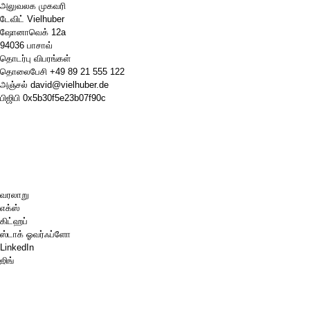
அலுவலக முகவரி
டேவிட் Vielhuber
ஷோனாவெக் 12a
94036 பாசாவ்
தொடர்பு விபரங்கள்
தொலைபேசி
+49 89 21 555 122
அஞ்சல்
david@vielhuber.de
பிஜிபி
0x5b30f5e23b07f90c
வரலாறு
எக்ஸ்
கிட்ஹப்
ஸ்டாக் ஓவர்ஃப்ளோ
LinkedIn
ஜிங்
செஸ்.காம்
எனக்கு ஒரு காபி வாங்கித் தாருங்கள்.
பேபால்