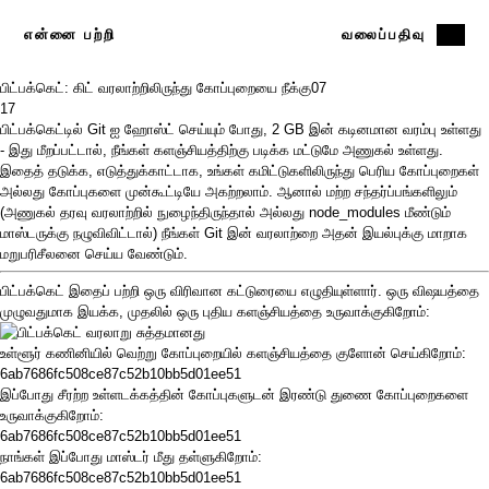
என்னை பற்றி
வலைப்பதிவு
பிட்பக்கெட்: கிட் வரலாற்றிலிருந்து கோப்புறையை நீக்கு
07
17
பிட்பக்கெட்டில்
Git ஐ ஹோஸ்ட் செய்யும் போது, ​​2 GB இன் கடினமான வரம்பு உள்ளது
- இது மீறப்பட்டால், நீங்கள் களஞ்சியத்திற்கு படிக்க மட்டுமே அணுகல் உள்ளது.
இதைத் தடுக்க, எடுத்துக்காட்டாக, உங்கள் கமிட்டுகளிலிருந்து பெரிய கோப்புறைகள்
அல்லது கோப்புகளை முன்கூட்டியே அகற்றலாம். ஆனால் மற்ற சந்தர்ப்பங்களிலும்
(அணுகல் தரவு வரலாற்றில் நுழைந்திருந்தால் அல்லது node_modules மீண்டும்
மாஸ்டருக்கு நழுவிவிட்டால்) நீங்கள் Git இன் வரலாற்றை அதன் இயல்புக்கு மாறாக
மறுபரிசீலனை செய்ய வேண்டும்.
பிட்பக்கெட் இதைப் பற்றி ஒரு விரிவான
கட்டுரையை
எழுதியுள்ளார். ஒரு விஷயத்தை
முழுவதுமாக இயக்க, முதலில் ஒரு புதிய களஞ்சியத்தை உருவாக்குகிறோம்:
உள்ளூர் கணினியில் வெற்று கோப்புறையில் களஞ்சியத்தை குளோன் செய்கிறோம்:
6ab7686fc508ce87c52b10bb5d01ee51
இப்போது சீரற்ற உள்ளடக்கத்தின் கோப்புகளுடன் இரண்டு துணை கோப்புறைகளை
உருவாக்குகிறோம்:
6ab7686fc508ce87c52b10bb5d01ee51
நாங்கள் இப்போது மாஸ்டர் மீது தள்ளுகிறோம்:
6ab7686fc508ce87c52b10bb5d01ee51