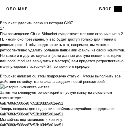
ОБО МНЕ
БЛОГ
Bitbucket: удалить папку из истории Git
07
17
При размещении Git на
Bitbucket
существует жесткое ограничение в 2
ГБ - если оно превышено, у вас будет доступ только для чтения к
репозиторию. Чтобы предотвратить это, например, вы можете
ретроспективно удалить большие папки или файлы из своих коммитов.
Но также и в других случаях (если данные доступа вошли в историю
или node_modules вернулись к мастеру) вам придется ретроспективно
манипулировать историей Git, вопреки его природе.
Bitbucket написал об этом подробную
статью
. Чтобы выполнить все
действия по кейсу, мы сначала создаем новый репозиторий.:
Затем мы клонируем репозиторий в пустую папку на локальном
компьютере.:
6ab7686fc508ce87c52b10bb5d01ee51
Теперь создаем две подпапки с файлами случайного содержания.:
6ab7686fc508ce87c52b10bb5d01ee51
Мы сейчас подталкиваем к хозяину:
6ab7686fc508ce87c52b10bb5d01ee51