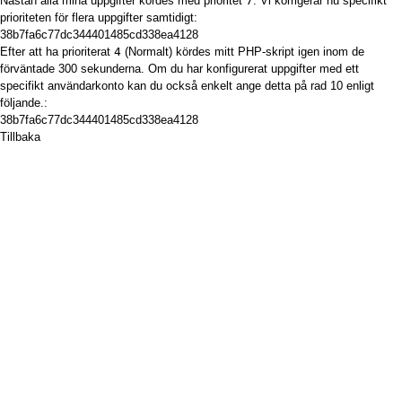
Nästan alla mina uppgifter kördes med prioritet
7
. Vi korrigerar nu specifikt
prioriteten för flera uppgifter samtidigt:
38b7fa6c77dc344401485cd338ea4128
Efter att ha prioriterat
4
(Normalt) kördes mitt PHP-skript igen inom de
förväntade 300 sekunderna. Om du har konfigurerat uppgifter med ett
specifikt användarkonto kan du också enkelt ange detta på rad 10 enligt
följande.:
38b7fa6c77dc344401485cd338ea4128
Tillbaka