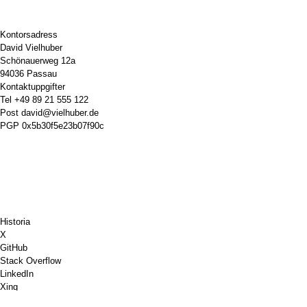
Kontorsadress
David Vielhuber
Schönauerweg 12a
94036 Passau
Kontaktuppgifter
Tel
+49 89 21 555 122
Post
david@vielhuber.de
PGP
0x5b30f5e23b07f90c
Historia
X
GitHub
Stack Overflow
LinkedIn
Xing
Chess.com