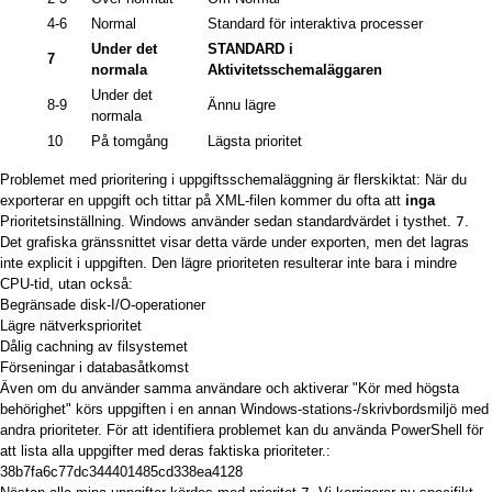
4-6
Normal
Standard för interaktiva processer
Under det
STANDARD i
7
normala
Aktivitetsschemaläggaren
Under det
8-9
Ännu lägre
normala
10
På tomgång
Lägsta prioritet
Problemet med prioritering i uppgiftsschemaläggning är flerskiktat: När du
exporterar en uppgift och tittar på XML-filen kommer du ofta att
inga
Prioritetsinställning. Windows använder sedan standardvärdet i tysthet.
7
.
Det grafiska gränssnittet visar detta värde under exporten, men det lagras
inte explicit i uppgiften. Den lägre prioriteten resulterar inte bara i mindre
CPU-tid, utan också:
Begränsade disk-I/O-operationer
Lägre nätverksprioritet
Dålig cachning av filsystemet
Förseningar i databasåtkomst
Även om du använder samma användare och aktiverar "Kör med högsta
behörighet" körs uppgiften i en annan Windows-stations-/skrivbordsmiljö med
andra prioriteter. För att identifiera problemet kan du använda PowerShell för
att lista alla uppgifter med deras faktiska prioriteter.:
38b7fa6c77dc344401485cd338ea4128