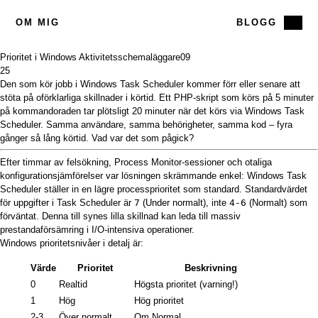
OM MIG
BLOGG
Prioritet i Windows Aktivitetsschemaläggare
09
25
Den som kör jobb i Windows Task Scheduler kommer förr eller senare att
stöta på oförklarliga skillnader i körtid. Ett PHP-skript som körs på 5 minuter
på kommandoraden tar plötsligt 20 minuter när det körs via Windows Task
Scheduler. Samma användare, samma behörigheter, samma kod – fyra
gånger så lång körtid. Vad var det som pågick?
Efter timmar av felsökning, Process Monitor-sessioner och otaliga
konfigurationsjämförelser var lösningen skrämmande enkel: Windows Task
Scheduler ställer in en lägre processprioritet som standard. Standardvärdet
för uppgifter i Task Scheduler är
7
(Under normalt), inte
4-6
(Normalt) som
förväntat. Denna till synes lilla skillnad kan leda till massiv
prestandaförsämring i I/O-intensiva operationer.
Windows prioritetsnivåer
i detalj är:
Värde
Prioritet
Beskrivning
0
Realtid
Högsta prioritet (varning!)
1
Hög
Hög prioritet
2-3
Över normalt
Om Normal