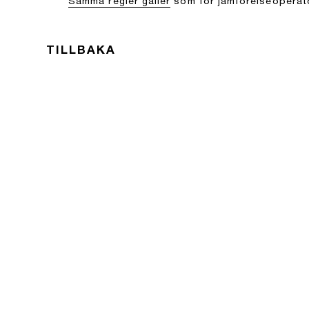
Samma regler gäller
som för jämförelseoperatö
TILLBAKA