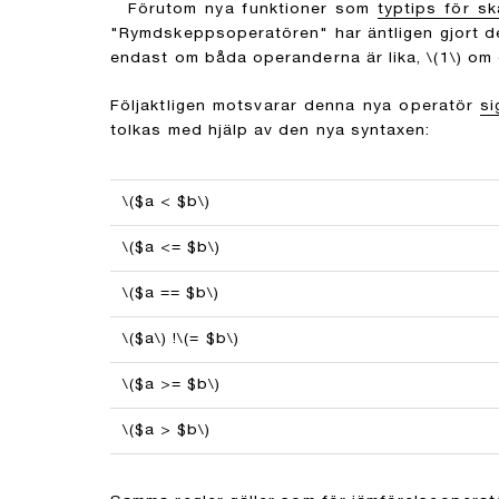
Förutom nya funktioner som
typtips för sk
"Rymdskeppsoperatören" har äntligen gjort de
endast om båda operanderna är lika,
\(1\)
om d
Följaktligen motsvarar denna nya operatör
si
tolkas med hjälp av den nya syntaxen:
\($a < $b\)
\($a <= $b\)
\($a == $b\)
\($a\)
!
\(= $b\)
\($a >= $b\)
\($a > $b\)