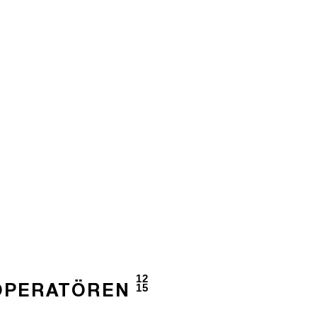
12
15
OPERATÖREN