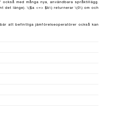
 också med många nya, användbara språktillägg.
nt det länge).
\($a <=> $b\)
returnerar
\(0\)
om och
bär att befintliga jämförelseoperatörer också kan