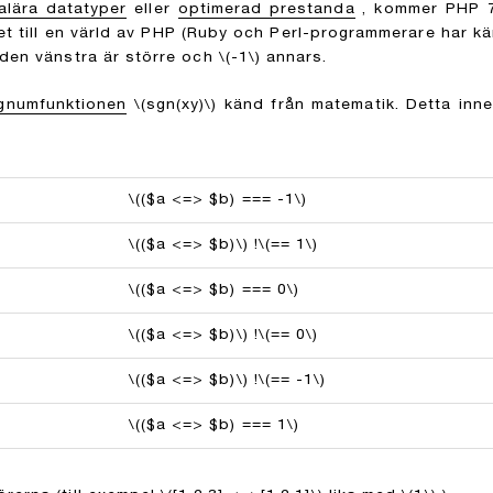
alära datatyper
eller
optimerad prestanda
, kommer PHP 7
t till en värld av PHP (Ruby och Perl-programmerare har kä
en vänstra är större och
\(-1\)
annars.
gnumfunktionen
\(sgn(xy)\)
känd från matematik. Detta inne
\(($a <=> $b) === -1\)
\(($a <=> $b)\)
!
\(== 1\)
\(($a <=> $b) === 0\)
\(($a <=> $b)\)
!
\(== 0\)
\(($a <=> $b)\)
!
\(== -1\)
\(($a <=> $b) === 1\)