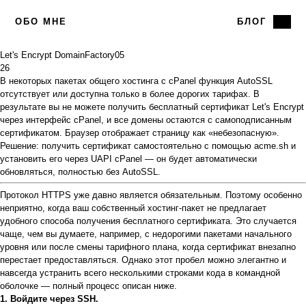
ОБО МНЕ
БЛОГ
Let's Encrypt DomainFactory
05
26
В некоторых пакетах общего хостинга с cPanel
функция AutoSSL
отсутствует или доступна только в более дорогих тарифах. В
результате вы не можете получить бесплатный сертификат Let's Encrypt
через интерфейс cPanel, и все домены остаются с самоподписанным
сертификатом. Браузер отображает страницу как «небезопасную».
Решение: получить сертификат самостоятельно с помощью
acme.sh
и
установить его через UAPI cPanel — он будет автоматически
обновляться, полностью без AutoSSL.
Протокол HTTPS уже давно является обязательным. Поэтому особенно
неприятно, когда ваш собственный хостинг-пакет не предлагает
удобного способа получения бесплатного сертификата. Это случается
чаще, чем вы думаете, например, с недорогими пакетами начального
уровня или после смены тарифного плана, когда сертификат внезапно
перестает предоставляться. Однако этот пробел можно элегантно и
навсегда устранить всего несколькими строками кода в командной
оболочке — полный процесс описан ниже.
1. Войдите через SSH.