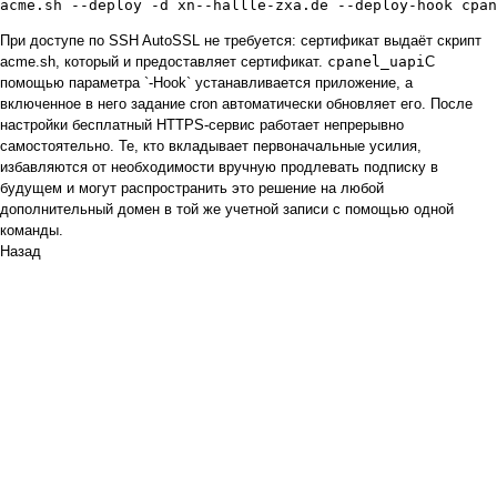
acme.sh --deploy -d xn--hallle-zxa.de --deploy-hook cpan
При доступе по SSH AutoSSL не требуется: сертификат выдаёт скрипт
acme.sh, который и предоставляет сертификат.
cpanel_uapi
С
помощью параметра `-Hook` устанавливается приложение, а
включенное в него задание cron автоматически обновляет его. После
настройки бесплатный HTTPS-сервис работает непрерывно
самостоятельно. Те, кто вкладывает первоначальные усилия,
избавляются от необходимости вручную продлевать подписку в
будущем и могут распространить это решение на любой
дополнительный домен в той же учетной записи с помощью одной
команды.
Назад