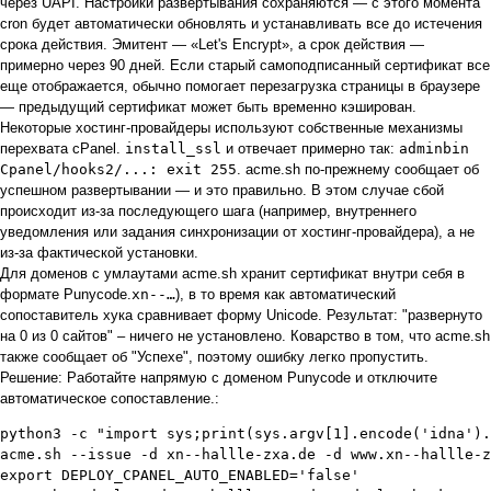
через UAPI. Настройки развертывания сохраняются — с этого момента
cron будет автоматически обновлять и устанавливать все до истечения
срока действия. Эмитент — «Let's Encrypt», а срок действия —
примерно через 90 дней. Если старый самоподписанный сертификат все
еще отображается, обычно помогает перезагрузка страницы в браузере
— предыдущий сертификат может быть временно кэширован.
Некоторые хостинг-провайдеры используют собственные механизмы
перехвата cPanel.
install_ssl
и отвечает примерно так:
adminbin
Cpanel/hooks2/...: exit 255
. acme.sh по-прежнему сообщает об
успешном развертывании — и это правильно. В этом случае сбой
происходит из-за последующего шага (например, внутреннего
уведомления или задания синхронизации от хостинг-провайдера), а не
из-за фактической установки.
Для доменов с умлаутами acme.sh хранит сертификат внутри себя в
формате Punycode.
xn--…
), в то время как автоматический
сопоставитель хука сравнивает форму Unicode. Результат: "развернуто
на 0 из 0 сайтов" – ничего не установлено. Коварство в том, что acme.sh
также сообщает об "Успехе", поэтому ошибку легко пропустить.
Решение: Работайте напрямую с доменом Punycode и отключите
автоматическое сопоставление.:
python3 -c "import sys;print(sys.argv[1].encode('idna').
acme.sh --issue -d xn--hallle-zxa.de -d www.xn--hallle-z
export DEPLOY_CPANEL_AUTO_ENABLED='false'
