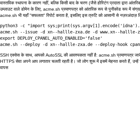
वास्तविक स्थापना के कारण नहीं, बल्कि किसी बाद के चरण (जैसे होस्टिंग प्रदाता द्वारा आंत
उम्लाउट वाले डोमेन के लिए, acme.sh प्रमाणपत्र को आंतरिक रूप से पुनीकोड रूप में संग्र
acme.sh भी यहाँ "सफलता" रिपोर्ट करता है, इसलिए इस त्रुटि को आसानी से नज़रअंदाज़ क
python3 -c "import sys;print(sys.argv[1].encode('idna').
acme.sh --issue -d xn--hallle-zxa.de -d www.xn--hallle-z
export DEPLOY_CPANEL_AUTO_ENABLED='false'

acme.sh --deploy -d xn--hallle-zxa.de --deploy-hook cpan
SSH एक्सेस के साथ, आपको AutoSSL की आवश्यकता नहीं है: acme.sh प्रमाणपत्र जार
HTTPS सेवा अपने आप लगातार चलती रहती है। जो लोग शुरू में इसमें मेहनत करते हैं, उन्हें
वापस