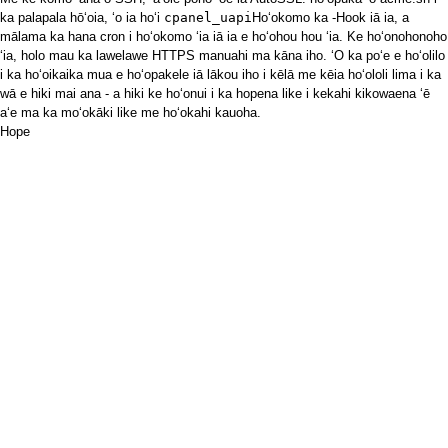
ka palapala hōʻoia, ʻo ia hoʻi
cpanel_uapi
Hoʻokomo ka -Hook iā ia, a
mālama ka hana cron i hoʻokomo ʻia iā ia e hoʻohou hou ʻia. Ke hoʻonohonoho
ʻia, holo mau ka lawelawe HTTPS manuahi ma kāna iho. ʻO ka poʻe e hoʻolilo
i ka hoʻoikaika mua e hoʻopakele iā lākou iho i kēlā me kēia hoʻololi lima i ka
wā e hiki mai ana - a hiki ke hoʻonui i ka hopena like i kekahi kikowaena ʻē
aʻe ma ka moʻokāki like me hoʻokahi kauoha.
Hope