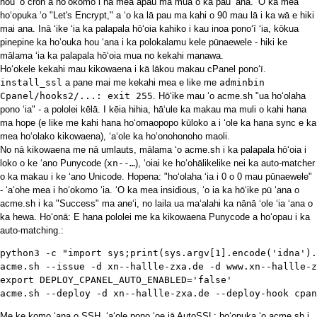
hou ʻo cron a hoʻokomo i nā mea āpau ma mua o ka pau ʻana. ʻO ka mea
hoʻopuka ʻo "Let's Encrypt," a ʻo ka lā pau ma kahi o 90 mau lā i ka wā e hiki
mai ana. Inā ʻike ʻia ka palapala hōʻoia kahiko i kau inoa ponoʻī ʻia, kōkua
pinepine ka hoʻouka hou ʻana i ka polokalamu kele pūnaewele - hiki ke
mālama ʻia ka palapala hōʻoia mua no kekahi manawa.
Hoʻokele kekahi mau kikowaena i kā lākou makau cPanel ponoʻī.
install_ssl
a pane mai me kekahi mea e like me
adminbin
Cpanel/hooks2/...: exit 255
. Hōʻike mau ʻo acme.sh "ua hoʻolaha
pono ʻia" - a pololei kēlā. I kēia hihia, hāʻule ka makau ma muli o kahi hana
ma hope (e like me kahi hana hoʻomaopopo kūloko a i ʻole ka hana sync e ka
mea hoʻolako kikowaena), ʻaʻole ka hoʻonohonoho maoli.
No nā kikowaena me nā umlauts, mālama ʻo acme.sh i ka palapala hōʻoia i
loko o ke ʻano Punycode (
xn--…
), ʻoiai ke hoʻohālikelike nei ka auto-matcher
o ka makau i ke ʻano Unicode. Hopena: "hoʻolaha ʻia i 0 o 0 mau pūnaewele"
- ʻaʻohe mea i hoʻokomo ʻia. ʻO ka mea insidious, ʻo ia ka hōʻike pū ʻana o
acme.sh i ka "Success" ma aneʻi, no laila ua maʻalahi ka nānā ʻole ʻia ʻana o
ka hewa. Hoʻonā: E hana pololei me ka kikowaena Punycode a hoʻopau i ka
auto-matching.:
python3 -c "import sys;print(sys.argv[1].encode('idna').
acme.sh --issue -d xn--hallle-zxa.de -d www.xn--hallle-z
export DEPLOY_CPANEL_AUTO_ENABLED='false'

acme.sh --deploy -d xn--hallle-zxa.de --deploy-hook cpan
Me ke komo ʻana o SSH, ʻaʻole pono ʻoe iā AutoSSL: hoʻopuka ʻo acme.sh i