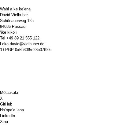
Wahi a ke keʻena
David Vielhuber
Schönauerweg 12a
94036 Passau
ʻike kikoʻī
Tel
+49 89 21 555 122
Leka
david@vielhuber.de
ʻO PGP
0x5b30f5e23b07f90c
Mōʻaukala
X
GitHub
Hoʻopaʻa ʻana
LinkedIn
Xing
Chess.com
E kuai ia'u i kofe