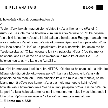
E PILI ANA IAʻU
BLOG
E hoʻopāpā kākou iā DomainFactory
05
26
ʻAʻole hāʻawi kekahi mau pūʻolo hoʻokipa i kaʻana like ʻia me cPanel
iā
AutoSSL
, a i ʻole ma nā hoʻolālā kumukūʻai kiʻekiʻe wale nō. ʻO ka hopena,
ʻaʻole hiki iā ʻoe ke hoʻopuka i kahi palapala hōʻoia Let's Encrypt manuahi ma
o ka interface cPanel, a ua paʻa nā kikowaena āpau me kahi palapala hōʻoia i
kau inoa ponoʻī ʻia. Hōʻike ka polokalamu kele pūnaewele i ka ʻaoʻao me he
"ʻaʻole palekana." ʻO ka hopena: e kiʻi i ka palapala hōʻoia iā ʻoe iho me ka
hoʻohana ʻana i
ka acme.sh
a hoʻokomo iā ia ma o ka cPanel UAPI - e
hoʻohou hou ana, me ka ʻole o AutoSSL.
Ua lōʻihi ka manawa i koi ʻia ai ka HTTPS. ʻOi aku ka hoʻonāukiuki, a laila, ke
hāʻawi ʻole kāu pūʻolo kikowaena ponoʻī i kahi ala kūpono e loaʻa ai kahi
palapala hōʻoia manuahi. Hana pinepine kēia ma mua o kou manaʻo, no ka
laʻana me nā pūʻolo pae komo haʻahaʻa a i ʻole ma hope o kahi hoʻololi
hoʻolālā kahi i hoʻokomo koke ʻole ʻia ai kahi palapala hōʻoia. Eia nō naʻe, hiki
ke pani ʻia kēia hakahaka me ka nani a mau loa me kekahi mau laina code i
loko o ka pūpū - ua wehewehe ʻia ke kaʻina hana piha ma lalo nei.
1. E komo ma o SSH