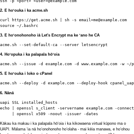
2. E hoʻouka i ka acme.sh
curl https://get.acme.sh | sh -s email=me@example.com

3. E hoʻonohonoho iā Let's Encrypt ma ke ʻano he CA
4. Hoʻopuka i ka palapala hōʻoia
5. E hoʻouka i loko o cPanel
6. Nānā
uapi SSL installed_hosts

echo | openssl s_client -servername example.com -connect
Kākau ka makau i ka palapala hōʻoia i ka kikowaena virtual kūpono ma o
UAPI. Mālama ʻia nā hoʻonohonoho hoʻolaha - mai kēia manawa, e hoʻohou