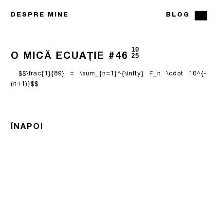
DESPRE MINE
BLOG
10
O MICĂ ECUAȚIE #46
25
$$\frac{1}{89} = \sum_{n=1}^{\infty} F_n \cdot 10^{-
(n+1)}$$
ÎNAPOI