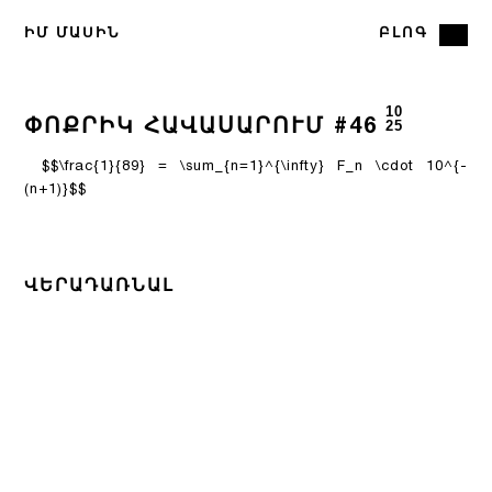
ԻՄ ՄԱՍԻՆ
ԲԼՈԳ
10
ՓՈՔՐԻԿ ՀԱՎԱՍԱՐՈՒՄ #46
25
$$\frac{1}{89} = \sum_{n=1}^{\infty} F_n \cdot 10^{-
(n+1)}$$
ՎԵՐԱԴԱՌՆԱԼ