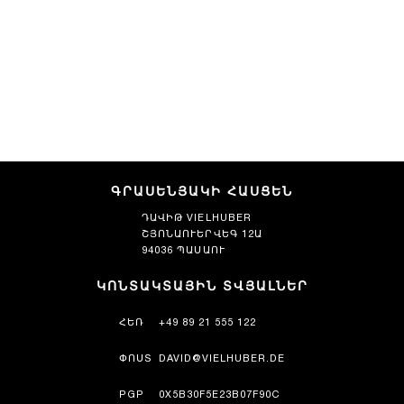
ԳՐԱՍԵՆՅԱԿԻ ՀԱՍՑԵՆ
ԴԱՎԻԹ VIELHUBER
ՇՅՈՆԱՈՒԵՐՎԵԳ 12Ա
94036 ՊԱՍԱՈՒ
ԿՈՆՏԱԿՏԱՅԻՆ ՏՎՅԱԼՆԵՐ
ՀԵՌ
+49 89 21 555 122
ՓՈՍՏ
DAVID@VIELHUBER.DE
PGP
0X5B30F5E23B07F90C