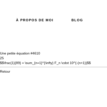
À PROPOS DE MOI
BLOG
Une petite équation #46
10
25
$$\frac{1}{89} = \sum_{n=1}^{\infty} F_n \cdot 10^{-(n+1)}$$
Retour