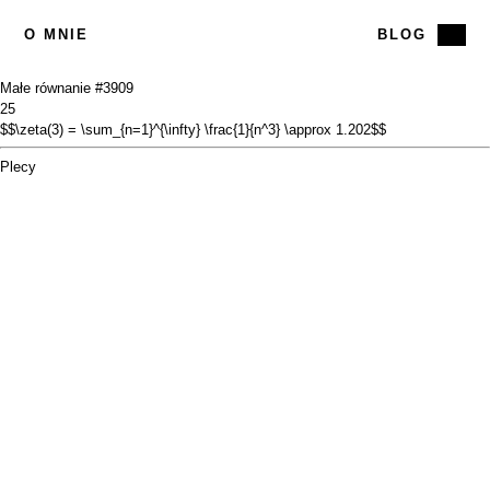
O MNIE
BLOG
Małe równanie #39
09
25
$$\zeta(3) = \sum_{n=1}^{\infty} \frac{1}{n^3} \approx 1.202$$
Plecy