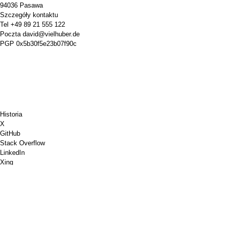
94036 Pasawa
Szczegóły kontaktu
Tel
+49 89 21 555 122
Poczta
david@vielhuber.de
PGP
0x5b30f5e23b07f90c
Historia
X
GitHub
Stack Overflow
LinkedIn
Xing
Chess.com
Kup mi kawę
Płatność kartą kredytową
Mapy Google
Youtube
Tablica korkowa