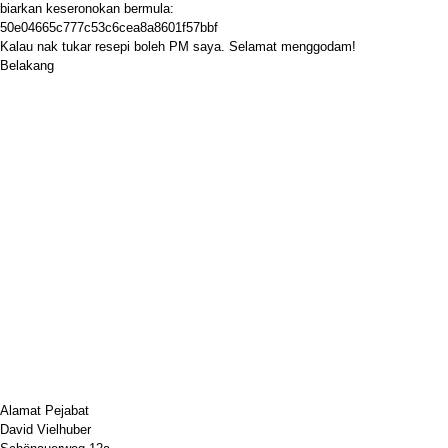
biarkan keseronokan bermula:
50e04665c777c53c6cea8a8601f57bbf
Kalau nak tukar resepi boleh PM saya. Selamat menggodam!
Belakang
Alamat Pejabat
David Vielhuber