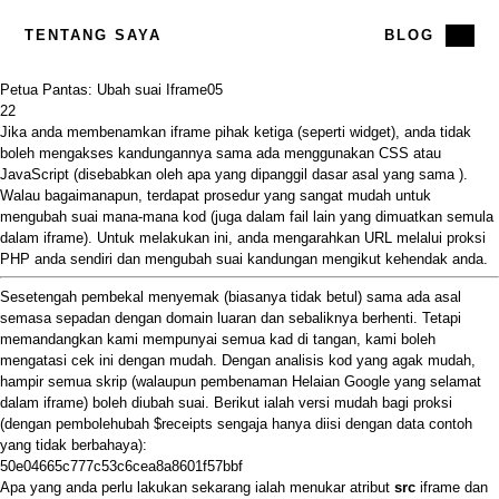
TENTANG SAYA
BLOG
Petua Pantas: Ubah suai Iframe
05
22
Jika anda membenamkan iframe pihak ketiga (seperti widget), anda tidak
boleh mengakses kandungannya sama ada menggunakan CSS atau
JavaScript (disebabkan oleh apa yang dipanggil
dasar asal yang sama
).
Walau bagaimanapun, terdapat prosedur yang sangat mudah untuk
mengubah suai mana-mana kod (juga dalam fail lain yang dimuatkan semula
dalam iframe). Untuk melakukan ini, anda mengarahkan URL melalui proksi
PHP anda sendiri dan mengubah suai kandungan mengikut kehendak anda.
Sesetengah pembekal menyemak (biasanya tidak betul) sama ada asal
semasa sepadan dengan domain luaran dan sebaliknya berhenti. Tetapi
memandangkan kami mempunyai semua kad di tangan, kami boleh
mengatasi cek ini dengan mudah. Dengan analisis kod yang agak mudah,
hampir semua skrip (walaupun pembenaman Helaian Google yang selamat
dalam iframe) boleh diubah suai. Berikut ialah versi mudah bagi proksi
(dengan pembolehubah $receipts sengaja hanya diisi dengan data contoh
yang tidak berbahaya):
50e04665c777c53c6cea8a8601f57bbf
Apa yang anda perlu lakukan sekarang ialah menukar atribut
src
iframe dan