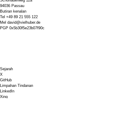
Schönauerweg 12a
94036 Passau
Butiran kenalan
Tel
+49 89 21 555 122
Mel
david@vielhuber.de
PGP
0x5b30f5e23b07f90c
Sejarah
X
GitHub
Limpahan Tindanan
LinkedIn
Xing
Catur.com
Belikan Saya Kopi
PayPal
Peta Google
Youtube
Papan Papan