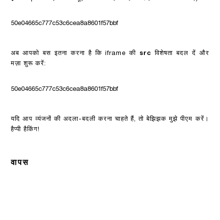
50e04665c777c53c6cea8a8601f57bbf
अब आपको बस इतना करना है कि iframe की
src
विशेषता बदल दें और
मज़ा शुरू करें:
50e04665c777c53c6cea8a8601f57bbf
यदि आप व्यंजनों की अदला-बदली करना चाहते हैं, तो बेझिझक मुझे पीएम करें।
हैप्पी हैकिंग!
वापस