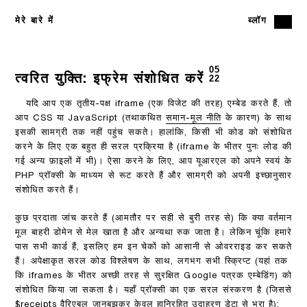
मेरे बारे में
ब्लॉग
05
त्वरित युक्ति: इफ्रेम संशोधित करें
22
यदि आप एक तृतीय-पक्ष iframe (एक विजेट की तरह) एम्बेड करते हैं, तो
आप CSS या JavaScript (तथाकथित
समान-मूल नीति
के कारण) के साथ
इसकी सामग्री तक नहीं पहुंच सकते। हालांकि, किसी भी कोड को संशोधित
करने के लिए एक बहुत ही सरल प्रक्रिया है (iframe के भीतर पुनः लोड की
गई अन्य फ़ाइलों में भी)। ऐसा करने के लिए, आप यूआरएल को अपने स्वयं के
PHP प्रॉक्सी के माध्यम से रूट करते हैं और सामग्री को अपनी इच्छानुसार
संशोधित करते हैं।
कुछ प्रदाता जांच करते हैं (आमतौर पर सही से बुरी तरह से) कि क्या वर्तमान
मूल बाहरी डोमेन से मेल खाता है और अन्यथा रुक जाता है। लेकिन चूंकि हमारे
पास सभी कार्ड हैं, इसलिए हम इन चेकों को आसानी से ओवरराइड कर सकते
हैं। अपेक्षाकृत सरल कोड विश्लेषण के साथ, लगभग सभी स्क्रिप्ट (यहां तक ​​
कि iframes के भीतर अच्छी तरह से सुरक्षित Google पत्रक एम्बेडिंग) को
संशोधित किया जा सकता है। यहाँ प्रॉक्सी का एक सरल संस्करण है (जिससे
$receipts वैरिएबल जानबूझकर केवल हानिरहित उदाहरण डेटा से भरा है):