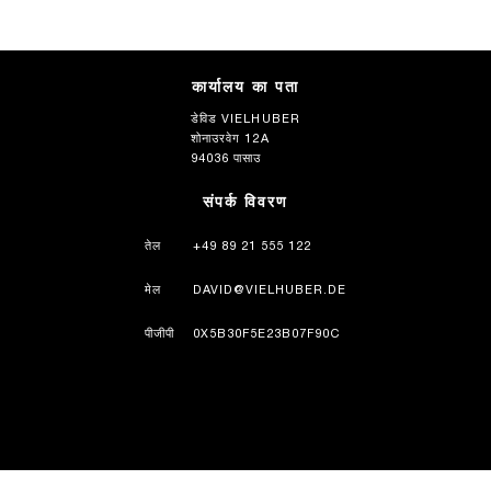
कार्यालय का पता
डेविड VIELHUBER
शोनाउरवेग 12A
94036 पासाउ
संपर्क विवरण
तेल
+49 89 21 555 122
मेल
DAVID@VIELHUBER.DE
पीजीपी
0X5B30F5E23B07F90C