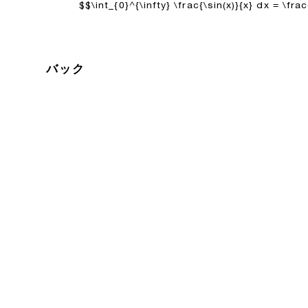
$$\int_{0}^{\infty} \frac{\sin(x)}{x} dx = \fra
バック