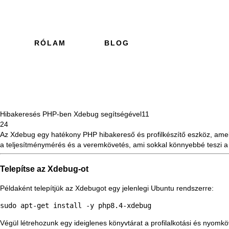
RÓLAM
BLOG
Hibakeresés PHP-ben Xdebug segítségével
11
24
Az Xdebug
egy hatékony PHP hibakereső és profilkészítő eszköz, amel
a teljesítménymérés és a veremkövetés, ami sokkal könnyebbé teszi a hi
Telepítse az Xdebug-ot
Példaként telepítjük az Xdebugot egy jelenlegi Ubuntu rendszerre:
sudo apt-get install -y php8.4-xdebug
Végül létrehozunk egy ideiglenes könyvtárat a profilalkotási és nyomkö