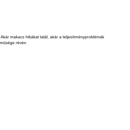
 Akár makacs hibákat talál, akár a teljesítményproblémák
lműsége révén.