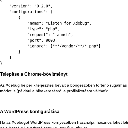
{

    "version": "0.2.0",

    "configurations": [

        {

            "name": "Listen for Xdebug",

            "type": "php",

            "request": "launch",

            "port": 9003,

            "ignore": ["**/vendor/**/*.php"]

        }

    ]

}
Telepítse a Chrome-bővítményt
Az
Xdebug helper
kiterjesztés bevált a böngészőben történő rugalmas
módot is (például a hibakeresésről a profilalkotásra válthat):
A WordPress konfigurálása
Ha az Xdebugot WordPress környezetben használja, hasznos lehet letil
adja hozzá a következő sort:
wp-config.php
a: