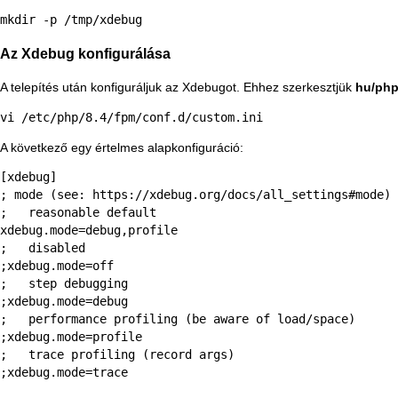
mkdir -p /tmp/xdebug
Az Xdebug konfigurálása
A telepítés után konfiguráljuk az Xdebugot. Ehhez szerkesztjük
hu/php
vi /etc/php/8.4/fpm/conf.d/custom.ini
A következő egy értelmes alapkonfiguráció:
[xdebug]

; mode (see: https://xdebug.org/docs/all_settings#mode)

;   reasonable default

xdebug.mode=debug,profile

;   disabled

;xdebug.mode=off

;   step debugging

;xdebug.mode=debug

;   performance profiling (be aware of load/space)

;xdebug.mode=profile

;   trace profiling (record args)

;xdebug.mode=trace
