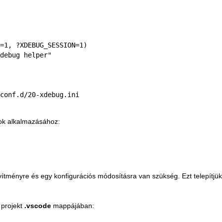
=1, ?XDEBUG_SESSION=1)

debug helper"

conf.d/20-xdebug.ini

ok alkalmazásához:
tményre és egy konfigurációs módosításra van szükség. Ezt telepítjük
 projekt
.vscode
mappájában: