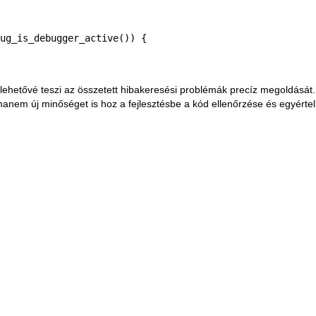
ug_is_debugger_active()) {

 lehetővé teszi az összetett hibakeresési problémák precíz megoldását.
nem új minőséget is hoz a fejlesztésbe a kód ellenőrzése és egyérte