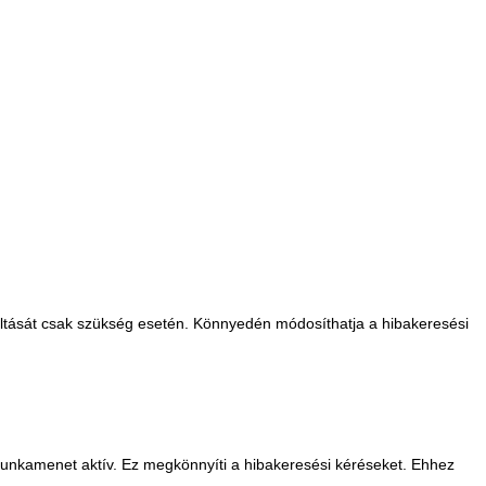
iltását csak szükség esetén. Könnyedén módosíthatja a hibakeresési
munkamenet aktív. Ez megkönnyíti a hibakeresési kéréseket. Ehhez