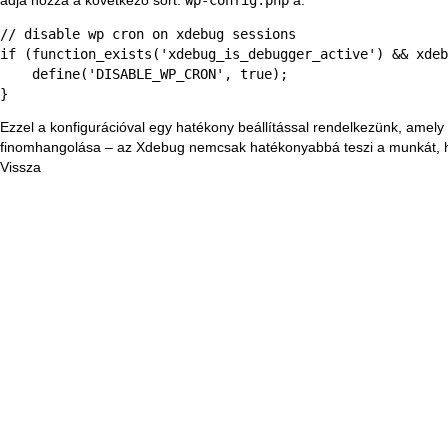
// disable wp cron on xdebug sessions

if (function_exists('xdebug_is_debugger_active') && xdeb
    define('DISABLE_WP_CRON', true);

}
Ezzel a konfigurációval egy hatékony beállítással rendelkezünk, amely
finomhangolása – az Xdebug nemcsak hatékonyabbá teszi a munkát, ha
Vissza