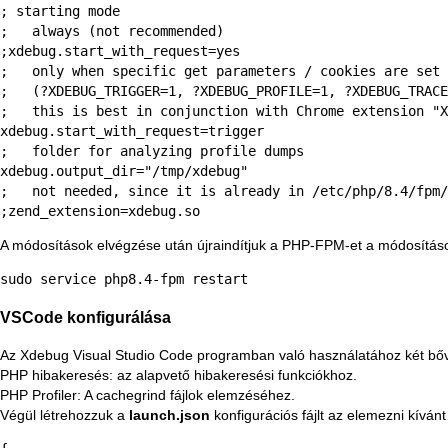
; starting mode

;   always (not recommended)

;xdebug.start_with_request=yes

;   only when specific get parameters / cookies are set

;   (?XDEBUG_TRIGGER=1, ?XDEBUG_PROFILE=1, ?XDEBUG_TRACE
;   this is best in conjunction with Chrome extension "X
xdebug.start_with_request=trigger

;   folder for analyzing profile dumps

xdebug.output_dir="/tmp/xdebug"

;   not needed, since it is already in /etc/php/8.4/fpm/
;zend_extension=xdebug.so
A módosítások elvégzése után újraindítjuk a PHP-FPM-et a módosítás
sudo service php8.4-fpm restart
VSCode konfigurálása
Az Xdebug Visual Studio Code programban való használatához két bőví
PHP hibakeresés
: az alapvető hibakeresési funkciókhoz.
PHP Profiler
: A cachegrind fájlok elemzéséhez.
Végül létrehozzuk a
launch.json
konfigurációs fájlt az elemezni kívánt