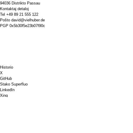
94036 Distrikto Passau
Kontaktaj detaloj
Tel
+49 89 21 555 122
Poŝto
david@vielhuber.de
PGP
0x5b30f5e23b07f90c
Historio
X
GitHub
Stako Superfluo
LinkedIn
Xing
Chess.com
Aĉetu al mi kafon
PayPal
Google Mapoj
YouTube
Pinboard