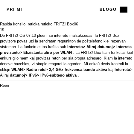
PRI MI
BLOGO
Rapida konsilo: retloka retloko FRITZ! Box
06
19
De FRITZ! OS 07.10 pluen, se interreto malsukcesas, la FRITZ! Box
provizore povas uzi la sendratan retpunkton de poŝtelefono kiel rezervan
sistemon. La funkcio estas kaŝita sub
Interreto> Aliraj datumoj> Interreta
provizanto> Ekzistanta aliro per WLAN
. La FRITZ! Box tiam funkcias kiel
enkursigilo mem kaj provizas reton per sia propra adresaro. Kiam la interreto
denove haveblas, vi simple reagordi la agordon. Mi ankaŭ devis kontroli la
eblojn
WLAN> Radio-reto> 2,4 GHz-frekvenca bando aktiva
kaj
Interreto>
Aliraj
datumoj> IPv6> IPv6-subteno aktiva
.
Reen