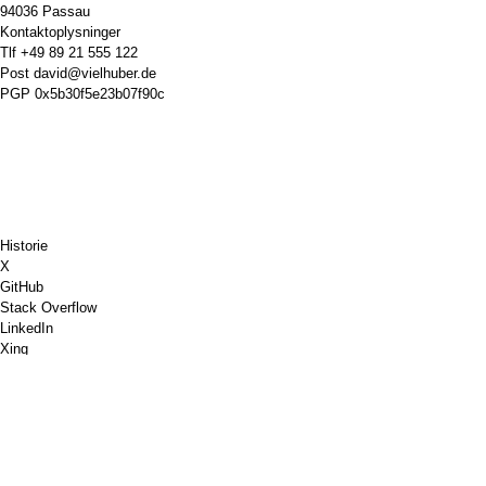
94036 Passau
Kontaktoplysninger
Tlf
+49 89 21 555 122
Post
david@vielhuber.de
PGP
0x5b30f5e23b07f90c
Historie
X
GitHub
Stack Overflow
LinkedIn
Xing
Chess.com
Køb mig en kaffe
PayPal
Google Maps
Youtube
Pinboard