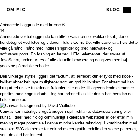
OM MIG
BLOG
Animerede baggrunde med lærred
06
14
Animerede vektorbaggrunde kan tilføje variation i et weblandskab, der er
kendetegnet ved fotos og videoer i fuld skærm. Det ville være rart, hvis dette
ville gå hånd i hånd med indlæsningstider og bred hardware- og
softwaresupport. En løsning er: lærred. HTML-elementet, der styres af
JavaScript, understøttes af alle aktuelle browsere og gengives med høj
ydeevne på mobile enheder.
Den virkelige styrke ligger i det faktum, at lærredet kun er fyldt med kode -
hvilket åbner helt nye muligheder som en god bivirkning: For eksempel kan
brug af rekursive funktioner, fraktaler eller andre tilbagevendende elementer
oprettes med ringe indsats. Jeg har forberedt en lille demo her, hvordan det
hele kan se ud:
Canvas kan naturligvis også bruges i spil, reklame, datavisualisering eller
kunst. I tider med 4k og kontinuerligt skalerbare websteder er der efter min
mening meget potentiale i denne mindre kendte teknologi. I kombination med
statiske SVG-elementer får vektorbaseret grafik endelig den scene på nettet,
som de altid har fortjent.