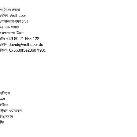
অফিসের ঠিকানা
ডেভিড Vielhuber
শোনাউয়েরওয়েগ ১২এ
৯৪০৩৬ পাসাউ
যোগাযোগের ঠিকানা
টেল
+49 89 21 555 122
মেইল
david@vielhuber.de
পিজিপি
0x5b30f5e23b07f90c
ইতিহাস
এক্স
গিটহাব
স্ট্যাক ওভারফ্লো
লিঙ্কডইন
জিং
দাবা.কম
আমাকে একটা কফি কিনে দাও