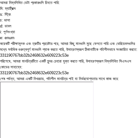
আমরা নিম্নলিখিত ডেটা প্রকারগুলি চিনতে পারি:
মি: ম্যাট্রিক্স
s: স্ট্রিং
চ: ভাসা
d: ডাবল
i: পূর্ণসংখ্যা
e: enum
কয়েকটি পরীক্ষামূলক এবং ত্রুটির প্রচেষ্টার পরে, আমরা কিছু মানগুলি মুছে ফেলতে পারি এবং ভেরিয়েবলগুলির
মধ্যে সর্বাধিক গুরুত্বপূর্ণ মানগুলি প্যাক করতে পারি, উদাহরণস্বরূপ ঠিকানাটিকে গতিশীলভাবে সংজ্ঞায়িত করতে:
331190767bb32b2468632e609223c53e
পরিশেষে, আমরা মানচিত্রটিতে একটি সুন্দর চেহারা যুক্ত করতে পারি, উদাহরণস্বরূপ নিম্নলিখিত সিএসএস
কোডের সাহায্যে:
331190767bb32b2468632e609223c53e
শেষ পর্যন্ত, আমরা একটি নিখরচায়, গতিশীল মানচিত্র পাই যা নির্ভরযোগ্যতার সাথে কাজ করে: