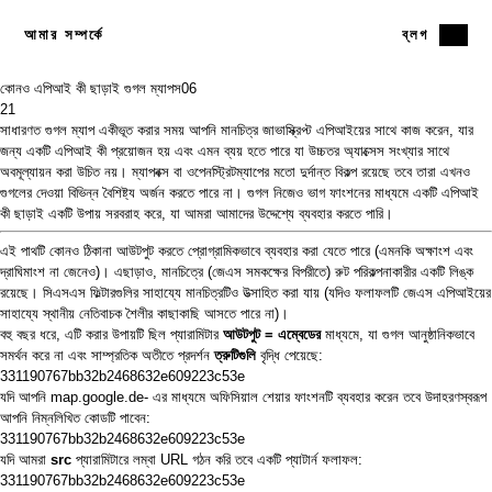
আমার সম্পর্কে
ব্লগ
কোনও এপিআই কী ছাড়াই গুগল ম্যাপস
06
21
সাধারণত গুগল ম্যাপ একীভূত করার সময় আপনি
মানচিত্র জাভাস্ক্রিপ্ট এপিআইয়ের
সাথে কাজ করেন, যার
জন্য একটি এপিআই কী প্রয়োজন হয় এবং
এমন ব্যয়
হতে পারে যা উচ্চতর অ্যাক্সেস সংখ্যার সাথে
অবমূল্যায়ন করা উচিত নয়।
ম্যাপবক্স
বা
ওপেনস্ট্রিটম্যাপের
মতো দুর্দান্ত বিকল্প রয়েছে তবে তারা এখনও
গুগলের দেওয়া বিভিন্ন বৈশিষ্ট্য অর্জন করতে পারে না। গুগল নিজেও ভাগ ফাংশনের মাধ্যমে একটি এপিআই
কী ছাড়াই একটি উপায় সরবরাহ করে, যা আমরা আমাদের উদ্দেশ্যে ব্যবহার করতে পারি।
এই পাথটি কোনও ঠিকানা আউটপুট করতে প্রোগ্রামিকভাবে ব্যবহার করা যেতে পারে (এমনকি অক্ষাংশ এবং
দ্রাঘিমাংশ না জেনেও)। এছাড়াও, মানচিত্রে (জেএস সমকক্ষের বিপরীতে) রুট পরিকল্পনাকারীর একটি লিঙ্ক
রয়েছে। সিএসএস ফিল্টারগুলির সাহায্যে মানচিত্রটিও উত্সাহিত করা যায় (যদিও ফলাফলটি জেএস এপিআইয়ের
সাহায্যে
স্থানীয় নেতিবাচক শৈলীর
কাছাকাছি আসতে পারে না)।
বহু বছর ধরে, এটি করার উপায়টি ছিল প্যারামিটার
আউটপুট = এম্বেডের
মাধ্যমে, যা গুগল আনুষ্ঠানিকভাবে
সমর্থন করে না এবং সাম্প্রতিক অতীতে প্রদর্শন
ত্রুটিগুলি
বৃদ্ধি পেয়েছে:
331190767bb32b2468632e609223c53e
যদি আপনি
map.google.de- এর
মাধ্যমে অফিসিয়াল শেয়ার ফাংশনটি ব্যবহার করেন তবে উদাহরণস্বরূপ
আপনি নিম্নলিখিত কোডটি পাবেন:
331190767bb32b2468632e609223c53e
যদি আমরা
src
প্যারামিটারে লম্বা URL গঠন করি তবে একটি প্যাটার্ন ফলাফল:
331190767bb32b2468632e609223c53e