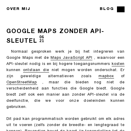
OVER MIJ
BLOG
GOOGLE MAPS ZONDER API-
06
SLEUTEL
21
Normaal gesproken werk je bij het integreren van
Google Maps met de
Maps JavaScript API
, waarvoor een
API-sleutel nodig is en bij hogere toegangsnummers
kosten
kunnen
ontstaan ​​die
niet mogen worden onderschat. Er
zijn geweldige alternatieven zoals
mapbox
of
OpenStreetMap
, maar die bieden nog niet de
verscheidenheid aan functies die Google biedt. Google
biedt zelf ook een manier aan zonder API-sleutel via de
deelfunctie, die we voor onze doeleinden kunnen
gebruiken.
Dit pad kan programmatisch worden gebruikt om elk adres
uit te voeren (zelfs zonder de breedte- en lengtegraad te