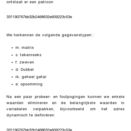
ontstaat er een patroon:
331190767bb32b2468632e609223c53e
We herkennen de volgende gegevenstypen::
m: matrix
s: tekenreeks
f: zweven
d: Dubbel
ik: geheel getal
e: opsomming
Na een paar probeer- en foutpogingen kunnen we enkele
waarden elimineren en de belangrijkste waarden in
variabelen verpakken, bijvoorbeeld om het adres
dynamisch te definiëren:
331190767bb32b2468632e609223c53e