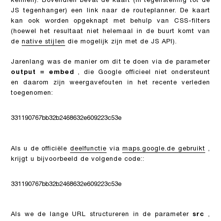
kennen). Bovendien bevat de kaart (in tegenstelling tot de
JS tegenhanger) een link naar de routeplanner. De kaart
kan ook worden opgeknapt met behulp van CSS-filters
(hoewel het resultaat niet helemaal in de buurt komt van
de
native stijlen
die mogelijk zijn met de JS API).
Jarenlang was de manier om dit te doen via de parameter
output = embed
, die Google officieel niet ondersteunt
en daarom zijn weergavefouten in het recente verleden
toegenomen:
331190767bb32b2468632e609223c53e
Als u de officiële
deelfunctie
via
maps.google.de gebruikt
,
krijgt u bijvoorbeeld de volgende code::
331190767bb32b2468632e609223c53e
Als we de lange URL structureren in de parameter
src
,