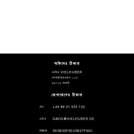
অফিসের ঠিকানা
ডেভিড VIELHUBER
শোনাউয়েরওয়েগ ১২এ
৯৪০৩৬ পাসাউ
যোগাযোগের ঠিকানা
টেল
+49 89 21 555 122
মেইল
DAVID@VIELHUBER.DE
পিজিপি
0X5B30F5E23B07F90C