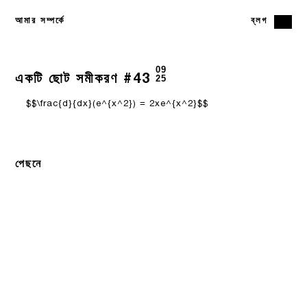
আমার সম্পর্কে
ব্লগ
09
একটি ছোট সমীকরণ #43
25
$$\frac{d}{dx}(e^{x^2}) = 2xe^{x^2}$$
পেছনে