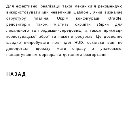
Для ефективної реалізації такої механіки я рекомендую
використовувати мій невеликий
шаблон
, який визначає
структуру плагіна. Окрім конфігурації Gradle,
репозиторій також містить скрипти збірки для
локального та продакшн-середовищ, а також приклади
користувацької зброї та пакетів ресурсів. Це дозволяє
швидко випробувати нові ідеї HUD, оскільки вам не
доведеться щоразу мати справу з упаковкою,
налаштуванням сервера та деталями розгортання.
НАЗАД