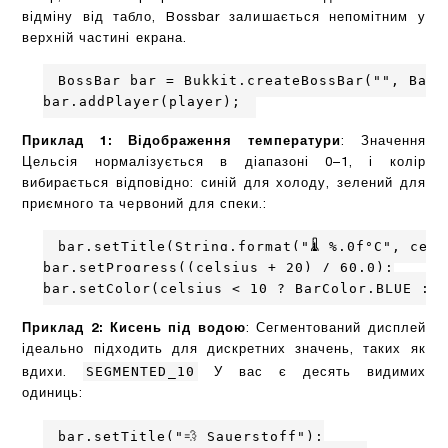
відміну від табло, Bossbar залишається непомітним у
верхній частині екрана.
BossBar bar = Bukkit.createBossBar("", BarC
bar.addPlayer(player);
Приклад 1: Відображення температури
: Значення
Цельсія нормалізується в діапазоні 0–1, і колір
вибирається відповідно: синій для холоду, зелений для
приємного та червоний для спеки.:
bar.setTitle(String.format("🌡 %.0f°C", celsi
bar.setProgress((celsius + 20) / 60.0);

bar.setColor(celsius < 10 ? BarColor.BLUE : c
Приклад 2: Кисень під водою
: Сегментований дисплей
ідеально підходить для дискретних значень, таких як
SEGMENTED_10
вдихи.
У вас є десять видимих
одиниць:
bar.setTitle("💨 Sauerstoff");
