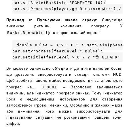
bar.setStyle(BarStyle.SEGMENTED_10);

bar.setProgress(player.getRemainingAir() / 30
Приклад 3: Пульсуюча шкала страху
: Синусоїда
викликає ритмічні коливання прогресу. У
BukkitRunnable
Це створює жвавий ефект.:
double pulse = 0.5 + 0.5 * Math.sin(phase);

bar.setProgress(fearLevel * pulse);

bar.setTitle(fearLevel > 0.7 ? "💀 GEFAHR" : 
Ви можете одночасно об'єднати до п'яти панелей босів,
що дозволяє використовувати складні системи HUD.
Щоб зробити панель майже невидимою, ви встановлюєте
0.0001
прогрес на...
– Заголовок залишається
видимим, але індикатор прогресу зникає. Тому індикатор
боса є недооціненим інструментом для створення
атмосферної ігрової механіки. Особливо в жанрах жахів
або виживання, його можна використовувати для
підказування ситуацій, не розкриваючи гравцеві точні
цифри.