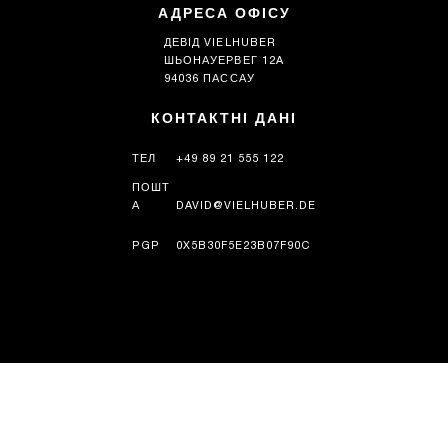
АДРЕСА ОФІСУ
ДЕВІД VIELHUBER
ШЬОНАУЕРВЕГ 12A
94036 ПАССАУ
КОНТАКТНІ ДАНІ
ТЕЛ
+49 89 21 555 122
ПОШТ
А
DAVID@VIELHUBER.DE
PGP
0X5B30F5E23B07F90C
ІСТОРІЯ