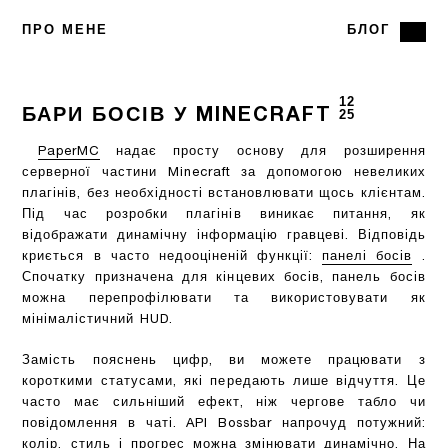
ПРО МЕНЕ
БЛОГ
12
БАРИ БОСІВ У MINECRAFT
25
PaperMC
надає просту основу для розширення
серверної частини Minecraft за допомогою невеликих
плагінів, без необхідності встановлювати щось клієнтам.
Під час розробки плагінів виникає питання, як
відображати динамічну інформацію гравцеві. Відповідь
криється в часто недооціненій функції:
панелі босів
.
Спочатку призначена для кінцевих босів, панель босів
можна перепрофілювати та використовувати як
мінімалістичний HUD.
Замість пояснень цифр, ви можете працювати з
короткими статусами, які передають лише відчуття. Це
часто має сильніший ефект, ніж чергове табло чи
повідомлення в чаті. API Bossbar напрочуд потужний:
колір, стиль і прогрес можна змінювати динамічно. На