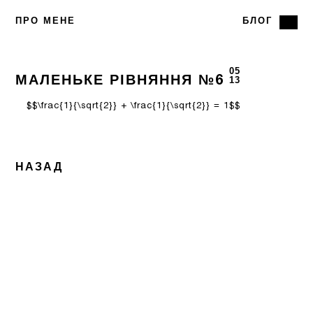
ПРО МЕНЕ
БЛОГ
05
МАЛЕНЬКЕ РІВНЯННЯ №6
13
$$\frac{1}{\sqrt{2}} + \frac{1}{\sqrt{2}} = 1$$
НАЗАД