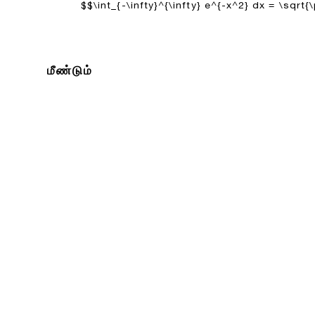
$$\int_{-\infty}^{\infty} e^{-x^2} dx = \sqrt{
மீண்டும்