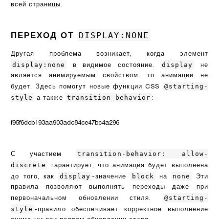
всей страницы.
DISPLAY:NONE
ПЕРЕХОД ОТ
Другая проблема возникает, когда элемент
display:none
display
в видимое состояние.
не
является анимируемым свойством, то анимации не
@starting-
будет. Здесь помогут новые функции CSS
style
transition-behavior
а также
:
f95f6dcb193aa903adc84ce47bc4a296
transition-behavior: allow-
С участием
discrete
гарантирует, что анимация будет выполнена
display
block
none
до того, как
-значение
на
Эти
правила позволяют выполнять переходы даже при
@starting-
первоначальном обновлении стиля.
style
-правило обеспечивает корректное выполнение