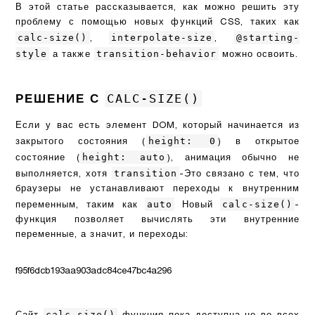
В этой статье рассказывается, как можно решить эту
проблему с помощью новых функций CSS, таких как
calc-size()
interpolate-size
@starting-
,
,
style
transition-behavior
а также
можно освоить.
CALC-SIZE()
РЕШЕНИЕ С
Если у вас есть элемент DOM, который начинается из
height: 0
закрытого состояния (
) в открытое
height: auto
состояние (
), анимация обычно не
transition
выполняется, хотя
-Это связано с тем, что
браузеры не устанавливают переходы к внутренним
auto
calc-size()
переменным, таким как
Новый
-
функция позволяет вычислять эти внутренние
переменные, а значит, и переходы:
f95f6dcb193aa903adc84ce47bc4a296
calc-size()