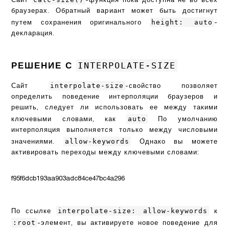
Сайт
-функция пока доступна не во всех
браузерах. Обратный вариант может быть достигнут
height: auto
путем сохранения оригинального
-
декларация.
INTERPOLATE-SIZE
РЕШЕНИЕ С
interpolate-size
Сайт
-свойство позволяет
определить поведение интерполяции браузеров и
решить, следует ли использовать ее между такими
auto
ключевыми словами, как
По умолчанию
интерполяция выполняется только между числовыми
allow-keywords
значениями.
Однако вы можете
активировать переходы между ключевыми словами:
f95f6dcb193aa903adc84ce47bc4a296
interpolate-size: allow-keywords
По ссылке
к
:root
-элемент, вы активируете новое поведение для