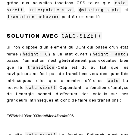
calc-
grâce aux nouvelles fonctions CSS telles que
size()
interpolate-size
@starting-style
,
,
et
transition-behavior
peut être surmonté.
CALC-SIZE()
SOLUTION AVEC
Si l'on dispose d'un élément du DOM qui passe d'un état
height: 0
height: auto
fermé (
) à un état ouvert (
)
passe, l'animation n'est généralement pas exécutée, bien
transition
que la
-Cela est dû au fait que les
navigateurs ne font pas de transitions vers des quantités
auto
intrinsèques telles que le nombre d'étoiles.
La
calc-size()
nouvelle
-Cependant, la fonction d'analyse
de l'énergie permet d'effectuer des calculs sur ces
grandeurs intrinsèques et donc de faire des transitions.:
f95f6dcb193aa903adc84ce47bc4a296
calc-size()