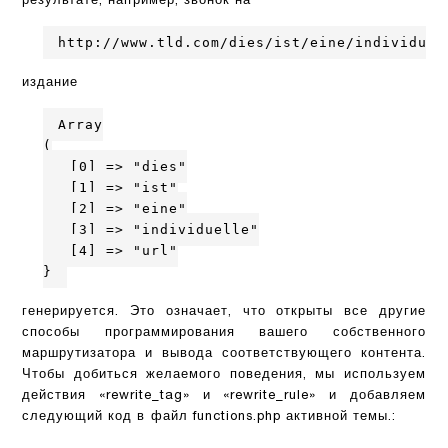
результате, например, звонок на
http://www.tld.com/dies/ist/eine/individuel
издание
Array

(

   [0] => "dies"

   [1] => "ist"

   [2] => "eine"

   [3] => "individuelle"

   [4] => "url"

генерируется. Это означает, что открыты все другие
способы программирования вашего собственного
маршрутизатора и вывода соответствующего контента.
Чтобы добиться желаемого поведения, мы используем
действия «rewrite_tag» и «rewrite_rule» и добавляем
следующий код в файл functions.php активной темы.: