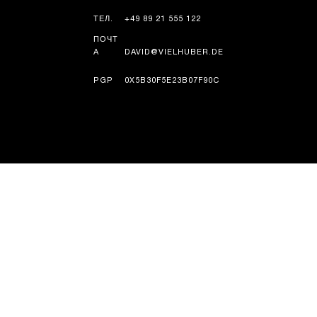
ТЕЛ.
+49 89 21 555 122
ПОЧТ
А
DAVID@VIELHUBER.DE
PGP
0X5B30F5E23B07F90C
ИСТОРИЯ