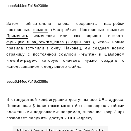
eecc6d44ed7c18e2066e
Затем обязательно снова
сохранить
настройки
постоянных
ссылок
(Настройки> Постоянные ссылки>
Применить
изменения или, как вариант, вызвать
функцию flush_rewrite_rules () один раз
), чтобы новые
правила вступили в силу. Наконец, мы создаем новую
страницу с постоянной ссылкой «rewrite» и шаблоном
«rewrite-page», которую сначала нужно создать с
использованием следующего файла:
eecc6d44ed7c18e2066e
В стандартной конфигурации доступны все URL-адреса.
Переменная $ base также может быть оснащена любыми
вложенными подпапками: например, значение «pop / up»
позволяет получить доступ к URL-адресу.
http://www.tld.com/pop/up/my/url/