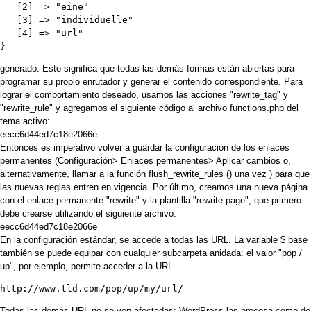
   [2] => "eine"

   [3] => "individuelle"

   [4] => "url"

generado. Esto significa que todas las demás formas están abiertas para
programar su propio enrutador y generar el contenido correspondiente. Para
lograr el comportamiento deseado, usamos las acciones "rewrite_tag" y
"rewrite_rule" y agregamos el siguiente código al archivo functions.php del
tema activo:
eecc6d44ed7c18e2066e
Entonces es imperativo volver a guardar la configuración de los
enlaces
permanentes (Configuración>
Enlaces
permanentes>
Aplicar
cambios o,
alternativamente, llamar a la función
flush_rewrite_rules () una vez
) para que
las nuevas reglas entren en vigencia. Por último, creamos una nueva página
con el enlace permanente "rewrite" y la plantilla "rewrite-page", que primero
debe crearse utilizando el siguiente archivo:
eecc6d44ed7c18e2066e
En la configuración estándar, se accede a todas las URL. La variable $ base
también se puede equipar con cualquier subcarpeta anidada: el valor "pop /
up", por ejemplo, permite acceder a la URL
http://www.tld.com/pop/up/my/url/
Todas las demás URL no se ven afectadas; WordPress las procesa como de