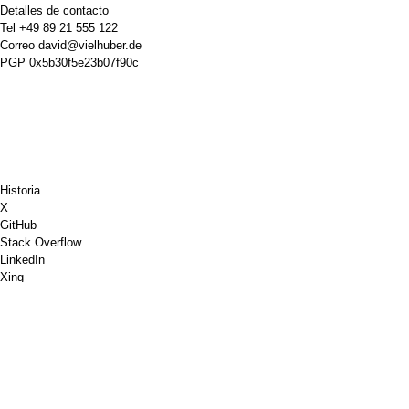
Detalles de contacto
Tel
+49 89 21 555 122
Correo
david@vielhuber.de
PGP
0x5b30f5e23b07f90c
Historia
X
GitHub
Stack Overflow
LinkedIn
Xing
Ajedrez.com
Invítame a un café
PayPal
Mapas de Google
Youtube
Tablón de anuncios
Pinterest