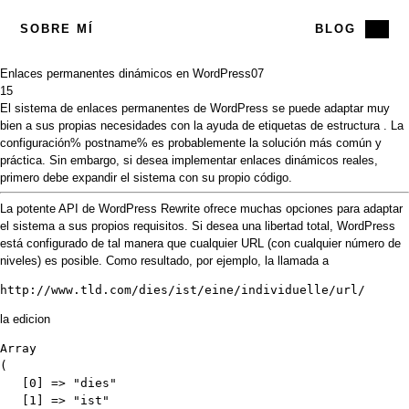
SOBRE MÍ
BLOG
Enlaces permanentes dinámicos en WordPress
07
15
El sistema de enlaces permanentes de WordPress se puede adaptar muy
bien a sus propias necesidades con la ayuda de
etiquetas
de
estructura
. La
configuración% postname% es probablemente la solución más común y
práctica. Sin embargo, si desea implementar enlaces dinámicos reales,
primero debe expandir el sistema con su propio código.
La potente
API de
WordPress
Rewrite
ofrece muchas opciones para adaptar
el sistema a sus propios requisitos. Si desea una libertad total, WordPress
está configurado de tal manera que cualquier URL (con cualquier número de
niveles) es posible. Como resultado, por ejemplo, la llamada a
http://www.tld.com/dies/ist/eine/individuelle/url/
la edicion
Array

(

   [0] => "dies"

   [1] => "ist"
