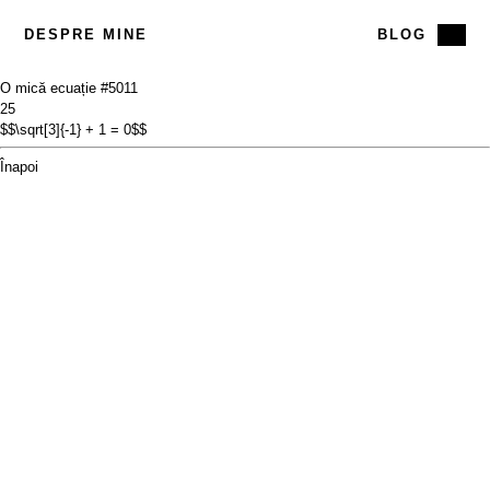
DESPRE MINE
BLOG
O mică ecuație #50
11
25
$$\sqrt[3]{-1} + 1 = 0$$
Înapoi