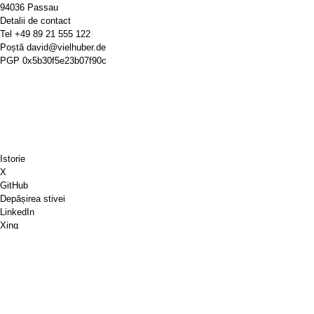
94036 Passau
Detalii de contact
Tel
+49 89 21 555 122
Poștă
david@vielhuber.de
PGP
0x5b30f5e23b07f90c
Istorie
X
GitHub
Depășirea stivei
LinkedIn
Xing
Chess.com
Cumpără-mi o cafea
PayPal
Hărți Google
YouTube
Pinboard