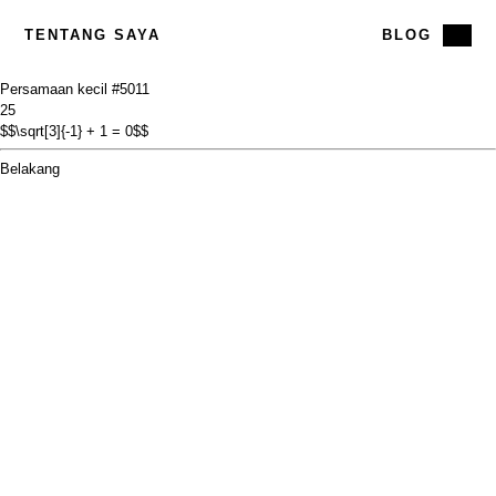
TENTANG SAYA
BLOG
Persamaan kecil #50
11
25
$$\sqrt[3]{-1} + 1 = 0$$
Belakang