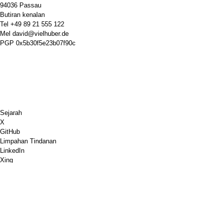
94036 Passau
Butiran kenalan
Tel
+49 89 21 555 122
Mel
david@vielhuber.de
PGP
0x5b30f5e23b07f90c
Sejarah
X
GitHub
Limpahan Tindanan
LinkedIn
Xing
Catur.com
Belikan Saya Kopi
PayPal
Peta Google
Youtube
Papan Papan