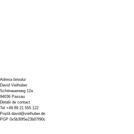
Adresa biroului
David Vielhuber
Schönauerweg 12a
94036 Passau
Detalii de contact
Tel
+49 89 21 555 122
Poștă
david@vielhuber.de
PGP
0x5b30f5e23b07f90c