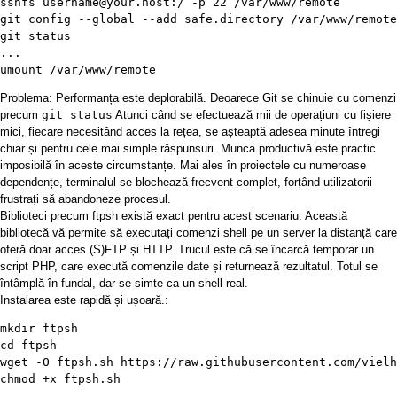
sshfs username@your.host:/ -p 22 /var/www/remote

git config --global --add safe.directory /var/www/remote

git status

...

umount /var/www/remote
Problema: Performanța este deplorabilă. Deoarece Git se chinuie cu comenzi
precum
git status
Atunci când se efectuează mii de operațiuni cu fișiere
mici, fiecare necesitând acces la rețea, se așteaptă adesea minute întregi
chiar și pentru cele mai simple răspunsuri. Munca productivă este practic
imposibilă în aceste circumstanțe. Mai ales în proiectele cu numeroase
dependențe, terminalul se blochează frecvent complet, forțând utilizatorii
frustrați să abandoneze procesul.
Biblioteci precum
ftpsh
există exact pentru acest scenariu. Această
bibliotecă vă permite să executați comenzi shell pe un server la distanță care
oferă doar acces (S)FTP și HTTP. Trucul este că se încarcă temporar un
script PHP, care execută comenzile date și returnează rezultatul. Totul se
întâmplă în fundal, dar se simte ca un shell real.
Instalarea este rapidă și ușoară.:
mkdir ftpsh

cd ftpsh

wget -O ftpsh.sh https://raw.githubusercontent.com/vielh
chmod +x ftpsh.sh