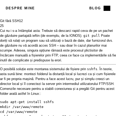
DESPRE MINE
BLOG
Git fără SSH
12
25
Cui nu i s-a întâmplat asta: Trebuie să descarci rapid ceva de pe un pachet
de găzduire partajată ieftin (de exemplu, de la IONOS).
git pull
Poate
doriți să rulați un program sau să utilizați o bază de date, dar furnizorul dvs.
de găzduire nu vă acordă acces SSH – sau doar în cazul planurilor mai
scumpe. Adesea, singura opțiune rămasă este procesul plictisitor de
încărcare manuală a fișierelor prin FTP, ceea ce face ca implementările să fie
inutil de complicate și predispuse la erori.
O posibilă soluție este montarea sistemului de fișiere prin
sshfs
. În teorie,
asta sună bine: montezi folderul la distanță local și lucrezi ca și cum fișierele
ar fi pe propria mașină. Pentru a face acest lucru, pur și simplu creezi un
director local și îl conectezi la server prin intermediul utilizatorului FTP/SSH.
Comenzile necesare pentru a stabili conexiunea și a pregăti Git pentru acest
folder arată astfel în Linux::
sudo apt-get install sshfs

mkdir /var/www/remote

cd /var/www/remote
