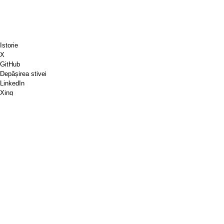
Istorie
X
GitHub
Depășirea stivei
LinkedIn
Xing
Chess.com
Cumpără-mi o cafea
PayPal
Hărți Google
YouTube
Pinboard
Pinterest
Spotify
Dribbble
Articole de magazin
PGP
Validarea marcajului W3C
Google PageSpeed Insights