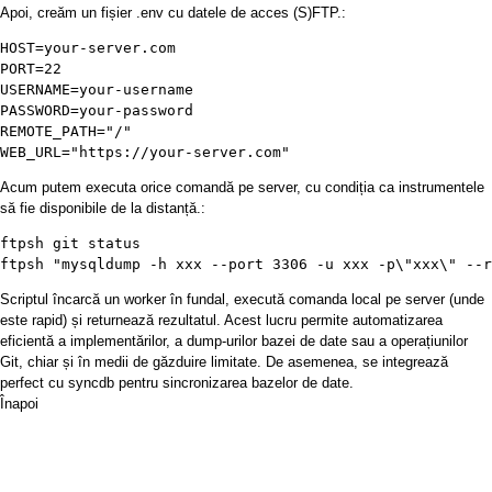
Apoi, creăm un fișier .env cu datele de acces (S)FTP.:
HOST=your-server.com

PORT=22

USERNAME=your-username

PASSWORD=your-password

REMOTE_PATH="/"

WEB_URL="https://your-server.com"
Acum putem executa orice comandă pe server, cu condiția ca instrumentele
să fie disponibile de la distanță.:
ftpsh git status

ftpsh "mysqldump -h xxx --port 3306 -u xxx -p\"xxx\" --r
Scriptul încarcă un worker în fundal, execută comanda local pe server (unde
este rapid) și returnează rezultatul. Acest lucru permite automatizarea
eficientă a implementărilor, a dump-urilor bazei de date sau a operațiunilor
Git, chiar și în medii de găzduire limitate. De asemenea, se integrează
perfect cu
syncdb
pentru sincronizarea bazelor de date.
Înapoi