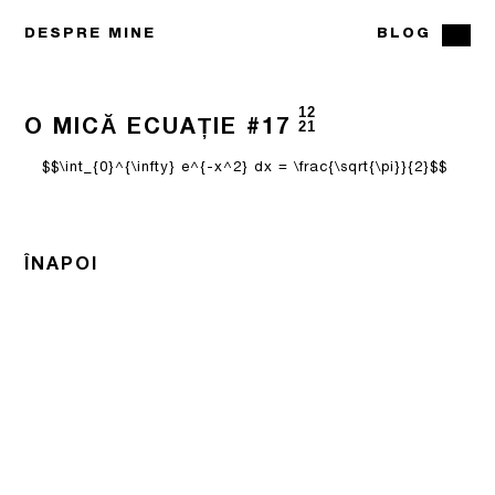
DESPRE MINE
BLOG
12
O MICĂ ECUAȚIE #17
21
$$\int_{0}^{\infty} e^{-x^2} dx = \frac{\sqrt{\pi}}{2}$$
ÎNAPOI