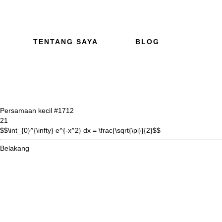
TENTANG SAYA
BLOG
Persamaan kecil #17
12
21
$$\int_{0}^{\infty} e^{-x^2} dx = \frac{\sqrt{\pi}}{2}$$
Belakang