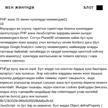
МЕН ЖӨНҮНДӨ
БЛОГ
PHP жана JS менен кукилерди көзөмөлдөө
11
19
Өзүңүздүн же үчүнчү тараптын скрипттери боюнча кукилердин
орнотулушун PHP жана JavaScriptтин жардамы менен кылдат
көзөмөлдөсө болот.
Соттун Planet49
чечиминен кийин бул куки
чечимдерин ишке ашыруу үчүн жетиштүү чечим болбосо дагы (бул
жерде Google Analytics сыяктуу көзөмөлдөөчү шаймандар аларды
таптакыр байкабай, натыйжада эч кандай кукилерди
орнотпой койгону
өтө маанилүү). кукилерди жалпысынан ак тизмеге киргизүү / кара
тизмеге киргизүү.
PHPде муну жасоо оңой: Бул жерде сиз коюлган бардык
куки баштарын
өзгөртүп / жок кыласыз. Эгер
setcookie
жардамы менен жооп башына
кукилер даярдалгандан кийин төмөнкү скрипт
чакырылса
, анда
керексиз аталыштар алынып салынат жана бул кукилер биринчи кезекте
коюлбайт. Мындан тышкары, мурун коюлган cookies файлдары (мисалы,
алдын алуу сценарийи кандайдыр бир себептерден улам иштебей
калган болсо) дагы жок кылынат.
8b723b3329c080e9245028b4d0a3fc64
JavaScript-
те
бул бир аз маанисиз: Бул жерде
Object.defineProperty
(