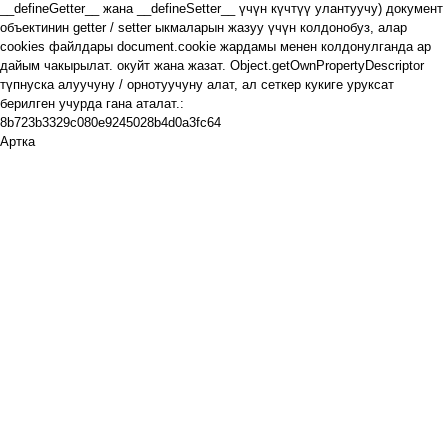
__defineGetter__
жана
__defineSetter__
үчүн күчтүү улантуучу) документ
объектинин
getter
/
setter
ыкмаларын
жазуу
үчүн колдонобуз, алар
cookies файлдары
document.cookie
жардамы менен колдонулганда ар
дайым чакырылат. окуйт жана жазат.
Object.getOwnPropertyDescriptor
түпнуска
алуучуну
/ орнотуучуну алат, ал
сеткер кукиге
уруксат
берилген учурда гана аталат.:
8b723b3329c080e9245028b4d0a3fc64
Артка