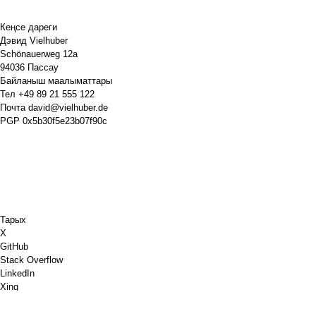
Кеңсе дареги
Дэвид Vielhuber
Schönauerweg 12a
94036 Пассау
Байланыш маалыматтары
Тел
+49 89 21 555 122
Почта
david@vielhuber.de
PGP
0x5b30f5e23b07f90c
Тарых
X
GitHub
Stack Overflow
LinkedIn
Xing
Chess.com
Мага кофе сатып ал