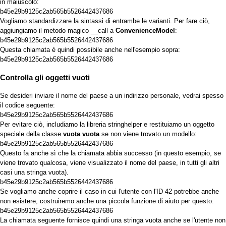
in maiuscolo:
b45e29b9125c2ab565b5526442437686
Vogliamo standardizzare la sintassi di entrambe le varianti. Per fare ciò,
aggiungiamo il metodo magico
__call
a
ConvenienceModel
:
b45e29b9125c2ab565b5526442437686
Questa chiamata è quindi possibile anche nell'esempio sopra:
b45e29b9125c2ab565b5526442437686
Controlla gli oggetti vuoti
Se desideri inviare il nome del paese a un indirizzo personale, vedrai spesso
il codice seguente:
b45e29b9125c2ab565b5526442437686
Per evitare ciò, includiamo la libreria
stringhelper
e
restituiamo
un oggetto
speciale della classe
vuota vuota
se non viene trovato un modello:
b45e29b9125c2ab565b5526442437686
Questo fa anche sì che la chiamata abbia successo (in questo esempio, se
viene trovato qualcosa, viene visualizzato il nome del paese, in tutti gli altri
casi una stringa vuota).
b45e29b9125c2ab565b5526442437686
Se vogliamo anche coprire il caso in cui l'utente con l'ID 42 potrebbe anche
non esistere, costruiremo anche una piccola funzione di aiuto per questo:
b45e29b9125c2ab565b5526442437686
La chiamata seguente fornisce quindi una stringa vuota anche se l'utente non