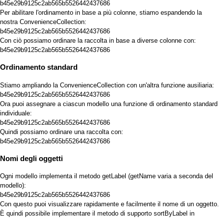
b45e29b9125c2ab565b5526442437686
Per abilitare l'ordinamento in base a più colonne, stiamo espandendo la
nostra ConvenienceCollection:
b45e29b9125c2ab565b5526442437686
Con ciò possiamo ordinare la raccolta in base a diverse colonne con:
b45e29b9125c2ab565b5526442437686
Ordinamento standard
Stiamo ampliando la ConvenienceCollection con un'altra funzione ausiliaria:
b45e29b9125c2ab565b5526442437686
Ora puoi assegnare a ciascun modello una funzione di ordinamento standard
individuale:
b45e29b9125c2ab565b5526442437686
Quindi possiamo ordinare una raccolta con:
b45e29b9125c2ab565b5526442437686
Nomi degli oggetti
Ogni modello implementa il metodo getLabel (getName varia a seconda del
modello):
b45e29b9125c2ab565b5526442437686
Con questo puoi visualizzare rapidamente e facilmente il nome di un oggetto.
È quindi possibile implementare il metodo di supporto sortByLabel in