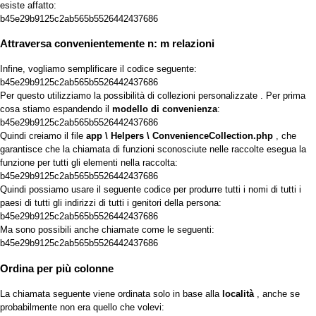
esiste affatto:
b45e29b9125c2ab565b5526442437686
Attraversa convenientemente n: m relazioni
Infine, vogliamo semplificare il codice seguente:
b45e29b9125c2ab565b5526442437686
Per questo utilizziamo la possibilità di
collezioni personalizzate
. Per prima
cosa stiamo espandendo il
modello di convenienza
:
b45e29b9125c2ab565b5526442437686
Quindi creiamo il file
app \ Helpers \ ConvenienceCollection.php
, che
garantisce che la chiamata di funzioni sconosciute nelle raccolte esegua la
funzione per tutti gli elementi nella raccolta:
b45e29b9125c2ab565b5526442437686
Quindi possiamo usare il seguente codice per produrre tutti i nomi di tutti i
paesi di tutti gli indirizzi di tutti i genitori della persona:
b45e29b9125c2ab565b5526442437686
Ma sono possibili anche chiamate come le seguenti:
b45e29b9125c2ab565b5526442437686
Ordina per più colonne
La chiamata seguente viene ordinata solo in base alla
località
, anche se
probabilmente non era quello che volevi: