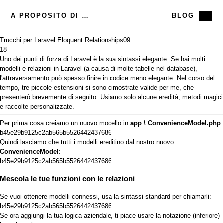
A PROPOSITO DI ME
BLOG
Trucchi per Laravel Eloquent Relationships
09
18
Uno dei
punti di
forza di
Laravel
è la sua sintassi elegante. Se hai molti
modelli e relazioni in Laravel (a causa di molte tabelle nel database),
l'attraversamento può spesso finire in codice meno elegante. Nel corso del
tempo, tre piccole estensioni si sono dimostrate valide per me, che
presenterò brevemente di seguito. Usiamo solo alcune eredità, metodi magici
e raccolte personalizzate.
Per prima cosa creiamo un nuovo modello in
app \ ConvenienceModel.php
:
b45e29b9125c2ab565b5526442437686
Quindi lasciamo che tutti i modelli ereditino dal nostro nuovo
ConvenienceModel
:
b45e29b9125c2ab565b5526442437686
Mescola le tue funzioni con le relazioni
Se vuoi ottenere modelli connessi, usa la sintassi standard per chiamarli:
b45e29b9125c2ab565b5526442437686
Se ora aggiungi la tua logica aziendale, ti piace usare la notazione (inferiore)