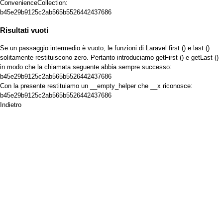
ConvenienceCollection:
b45e29b9125c2ab565b5526442437686
Risultati vuoti
Se un passaggio intermedio è vuoto, le funzioni di Laravel first () e last ()
solitamente restituiscono zero. Pertanto introduciamo getFirst () e getLast ()
in modo che la chiamata seguente abbia sempre successo:
b45e29b9125c2ab565b5526442437686
Con la presente restituiamo un __empty_helper che __x riconosce:
b45e29b9125c2ab565b5526442437686
Indietro