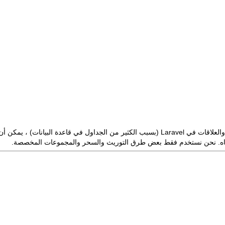
هي البنية الأنيقة. إذا كان لديك الكثير من النماذج والعلاقات في Laravel (بسبب الكثير
از أدناه. نحن نستخدم فقط بعض طرق التوريث والسحر والمجموعات المخصصة.