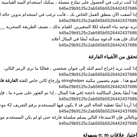
إذا كنت ترغب في الحصول على نماذج متصلة ، يمكنك استخدام البنية القياسية لل
b45e29b9125c2ab565b5526442437686
إذا أضفت الآن منطق العمل الخاص بك ، فأنت ترغب في استخدام تدوين حالة ا
b45e29b9125c2ab565b5526442437686
نريد توحيد بناء الجملة لكلا المتغيرين. للقيام بذلك ، نضيف الطريقة السحرية
__call
b45e29b9125c2ab565b5526442437686
لذلك فإن هذه الدعوة ممكنة أيضًا في المثال أعلاه:
b45e29b9125c2ab565b5526442437686
تحقق من الأشياء الفارغة
إذا كنت تريد إخراج اسم البلد إلى عنوان شخصي ، فغالبًا ما ترى الرمز التالي:
b45e29b9125c2ab565b5526442437686
لمنع هذا ، نقوم بتضمين مكتبة
stringhelper وإرجاع
كائن خاص للفئة
الفارغة فا
b45e29b9125c2ab565b5526442437686
هذا أيضًا يجعل المكالمة ناجحة (في هذا المثال ، إذا تم العثور على شيء ما ، ف
b45e29b9125c2ab565b5526442437686
إذا أردنا أيضًا تغطية الحالة التي قد لا يكون فيها المستخدم برقم التعريف 42 موجودًا ، فسنبني أيضًا وظيفة مساعدة صغيرة لهذا الغرض:
b45e29b9125c2ab565b5526442437686
وبالتالي فإن الاستدعاء التالي يسلم سلسلة فارغة حتى لو لم يكن المستخدم موجو
b45e29b9125c2ab565b5526442437686
اجتياز علاقات n: m بسهولة