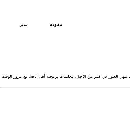
مدونة
عني
 من الجداول في قاعدة البيانات) ، يمكن أن ينتهي العبور في كثير من الأحيان بتعليمات برمجية أقل أناقة. مع مرور الوقت