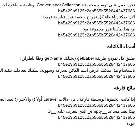
نحن نعمل على توسيع مجموعة ConvenienceCollection بوظيفة مساعدة أخرى:
b45e29b9125c2ab565b5526442437686
الآن يمكنك إعطاء كل نموذج وظيفة فرز قياسية فردية:
b45e29b9125c2ab565b5526442437686
مع هذا يمكننا فرز مجموعة مع:
b45e29b9125c2ab565b5526442437686
أسماء الكائنات
يطبق كل نموذج طريقة getLabel (يختلف getName وفقًا للطراز):
b45e29b9125c2ab565b5526442437686
باستخدام هذا يمكنك عرض اسم الكائن بسرعة وسهولة. يمكنك بعد ذلك تنفيذ التابع sortByLabel المساعد في enienceCollection
b45e29b9125c2ab565b5526442437686
نتائج فارغة
إذا كانت الخطوة الوسيطة فارغة ، فإن دالات Laravel أولاً () والأخير () تعيد الصفر عادةً. لذلك نقدم getFirst () و getLast () حتى تنجح المكالمة التالية دائمًا:
b45e29b9125c2ab565b5526442437686
بهذا نعيد مساعد __empty_ الذي يتعرف عليه __x:
b45e29b9125c2ab565b5526442437686
عودة