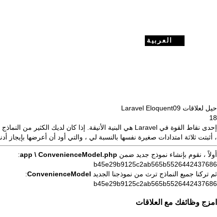
العربية
حيل لعلاقات Laravel Eloquent
09
18
إحدى
نقاط
القوة
في Laravel
، أثبتت ثلاثة امتدادات صغيرة نفسها بالنسبة لي ، والتي أود أن أعرضها بإيج
أولاً ، نقوم بإنشاء نموذج جديد ضمن
app \ ConvenienceModel.php
:
b45e29b9125c2ab565b5526442437686
ثم تركنا جميع النماذج ترث من نموذجنا الجديد
ConvenienceModel
:
b45e29b9125c2ab565b5526442437686
امزج وظائفك مع العلاقات