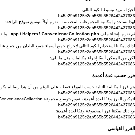
أخيرًا ، نريد تبسيط الكود التالي:
b45e29b9125c2ab565b5526442437686
لهذا نستخدم إمكانية
المجموعات المخصصة
. نقوم أولاً بتوسيع
نموذج الراحة
:
b45e29b9125c2ab565b5526442437686
ثم نقوم بإنشاء ملف
app \ Helpers \ ConvenienceCollection.php
، والذ
b45e29b9125c2ab565b5526442437686
لذلك يمكننا استخدام الكود التالي لإخراج جميع أسماء جميع البلدان من جميع عن
b45e29b9125c2ab565b5526442437686
لكن من الممكن أيضًا إجراء مكالمات مثل ما يلي:
b45e29b9125c2ab565b5526442437686
فرز حسب عدة أعمدة
يتم فرز المكالمة التالية حسب
الموقع
فقط ، على الرغم من أن هذا ربما لم يكن م
b45e29b9125c2ab565b5526442437686
لتمكين الفرز وفقًا لعدة أعمدة ، نقوم بتوسيع مجموعة ConvenienceCollection الخاصة بنا:
b45e29b9125c2ab565b5526442437686
مع ذلك يمكننا فرز المجموعة وفقًا لعدة أعمدة:
b45e29b9125c2ab565b5526442437686
الفرز القياسي